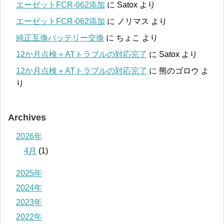
エーゼットFCR-062添加
に
Satox
より
エーゼットFCR-062添加
に
ノリマス
より
純正互換バッテリー交換
に
ちょこ
より
12か月点検＋ATトラブルの対応完了
に
Satox
より
12か月点検＋ATトラブルの対応完了
に
熊のゴロウ
よ
り
Archives
2026年
4月
(1)
2025年
2024年
2023年
2022年