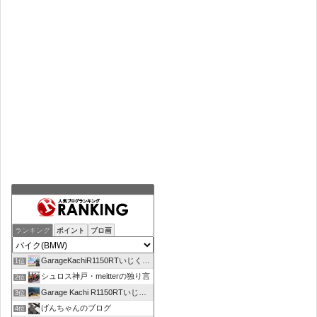
ランキング
ポイント
ブロ画
GarageKachiR1150RTいじくり日記シーズン2
1位
シュロス神戸・meitterの独り言
2位
Garage Kachi R1150RTいじくり日記
3位
げんちゃんのブログ
4位