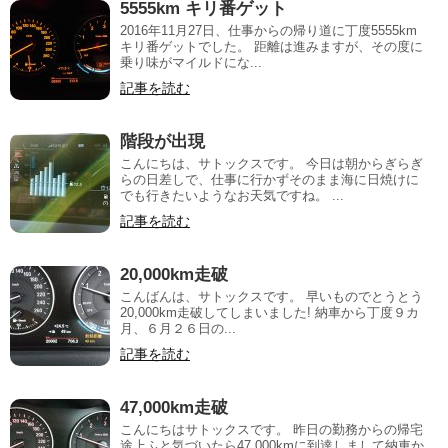
5555km キリ番ゲット
2016年11月27日、仕事からの帰り道に丁度5555km
キリ番ゲットでした。 距離は進みますが、その度に
乗り味がマイルドにな...
記事を読む
階段が出現
こんにちは、サトックスです。 今日は朝からぎらぎ
らの日差しで、仕事に行かずそのまま海に日焼けに
でも行きたいようなお天気ですね。 ...
記事を読む
20,000km走破
こんばんは、サトックスです。 早いものでとうとう
20,000km走破してしまいました! 納車から丁度９カ
月、６月２６日の...
記事を読む
47,000km走破
こんにちはサトックスです。 昨日の勤務からの帰宅
途上ふと気づいたら47,000kmに到達しまして納車か