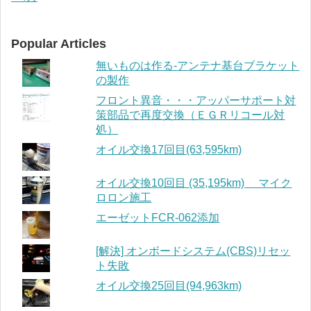
Popular Articles
無いものは作る-アンテナ基台ブラケット
の製作
フロント異音・・・アッパーサポート対
策部品で再度交換（ＥＧＲリコール対
処）
オイル交換17回目(63,595km)
オイル交換10回目 (35,195km) マイク
ロロン施工
エーゼットFCR-062添加
[解決] オンボードシステム(CBS)リセッ
ト失敗
オイル交換25回目(94,963km)