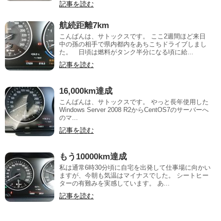
記事を読む
航続距離7km
こんばんは、サトックスです。 ここ2週間ほど来日
中の孫の相手で県内都内をあちこちドライブしまし
た。 日頃は燃料がタンク半分になる頃に給...
記事を読む
16,000km達成
こんばんは、サトックスです。 やっと長年使用した
Windows Server 2008 R2からCentOS7のサーバーへ
のマ...
記事を読む
もう10000km達成
私は通常6時30分頃に自宅を出発して仕事場に向かい
ますが、今朝も気温はマイナスでした。 シートヒー
ターの有難みを実感しています。 あ...
記事を読む