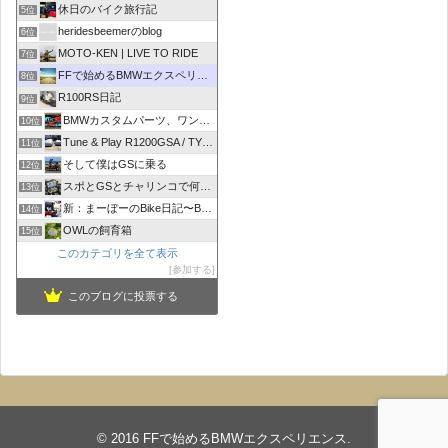
休日のバイク旅行記
5位
heridesbeemerのblog
6位
MOTO-KEN | LIVE TO RIDE
7位
FFで始めるBMWエクスペリエンス
8位
R100RS日記
9位
BMWカスタムパーツ、ワンオフマフラーのR-sty
10位
Tune & Play R1200GSA / TYPE R
11位
そして僕はGSに乗る
12位
スポとGSとチャリンコで何処いこう！
13位
新：まーぼーのBike日記〜BMW R1100RT〜
14位
OWLの飼育箱
15位
このカテゴリを全て表示
参加する
このブログに投票する
© 2016
FFで始めるBMWエクスペリエンス
.