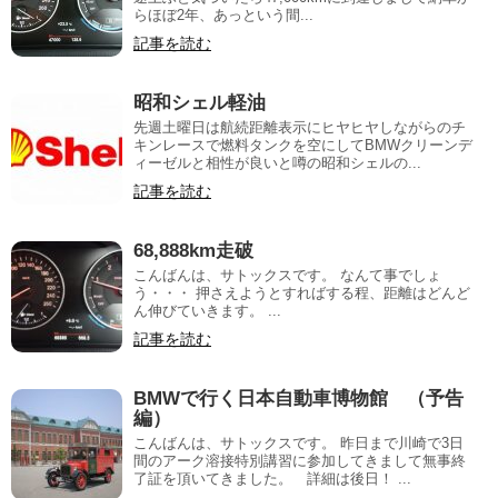
らほぼ2年、あっという間...
記事を読む
昭和シェル軽油
先週土曜日は航続距離表示にヒヤヒヤしながらのチ
キンレースで燃料タンクを空にしてBMWクリーンデ
ィーゼルと相性が良いと噂の昭和シェルの...
記事を読む
68,888km走破
こんばんは、サトックスです。 なんて事でしょ
う・・・ 押さえようとすればする程、距離はどんど
ん伸びていきます。 ...
記事を読む
BMWで行く日本自動車博物館 （予告
編）
こんばんは、サトックスです。 昨日まで川崎で3日
間のアーク溶接特別講習に参加してきまして無事終
了証を頂いてきました。 詳細は後日！ ...