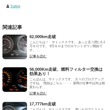
Satox
関連記事
62,000km走破
こんにちは！ サトックスです。 あっと言う間に6.2
万キロです。 9万キロまでのカウントダウン開始で
す。 ...
記事を読む
56,000Km走破、燃料フィルター交換は
効果あり！
こんばんは、サトックスです。 久々のブログアップ
ですね。 理由はこちら・・・ 昼間の仕事中以外は相
変わらず...
記事を読む
17,777km走破
こんばんは、サトックスです。 早いものでとうとう