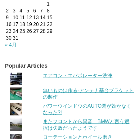
1
2
3
4
5
6
7
8
9
10
11
12
13
14
15
16
17
18
19
20
21
22
23
24
25
26
27
28
29
30
31
« 4月
Popular Articles
エアコン・エバポレーター洗浄
無いものは作る-アンテナ基台ブラケット
の製作
パワーウインドウのAUTO閉が効かなく
なった?!
またフロントから異音 BMWと言う選
択は失敗だったようです
ローテーションとホイール磨き