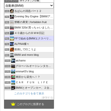
ランキング
ポイント
ブロ画
るぱんの消息パート２
1位
Evening Sky Engine【BMWアルピナD4】
2位
禁断の果実 | forbidden fruit
3位
BMW 320d 買っちゃいました！！
4位
４０歳からのＢＭＷ日記
5位
FFで始めるBMWエクスペリエンス
6位
ALPINA燦々
7位
前倒しで行こうよ
8位
BMW and more blog
9位
aichamx
10位
グローバルオートレンタカーブログ
11位
emma43’s blog
12位
挫折から栄光へ！？
13位
ＣＡＲ ＦＵＮ ＬＩＦＥ
14位
BMWとオープンカー、２台持ちは大変でした/GOCCHI
15位
このカテゴリを全て表示
参加する
このブログに投票する