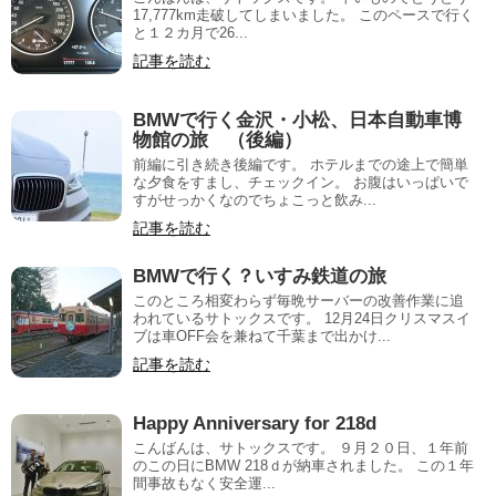
17,777km走破してしまいました。 このペースで行く
と１２カ月で26...
記事を読む
BMWで行く金沢・小松、日本自動車博
物館の旅 （後編）
前編に引き続き後編です。 ホテルまでの途上で簡単
な夕食をすまし、チェックイン。 お腹はいっぱいで
すがせっかくなのでちょこっと飲み...
記事を読む
BMWで行く？いすみ鉄道の旅
このところ相変わらず毎晩サーバーの改善作業に追
われているサトックスです。 12月24日クリスマスイ
ブは車OFF会を兼ねて千葉まで出かけ...
記事を読む
Happy Anniversary for 218d
こんばんは、サトックスです。 ９月２０日、１年前
のこの日にBMW 218ｄが納車されました。 この１年
間事故もなく安全運...