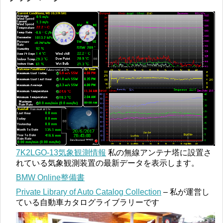
7K2LGO-13気象観測情報
私の無線アンテナ塔に設置さ
れている気象観測装置の最新データを表示します。
BMW Online整備書
Private Library of Auto Catalog Collection
– 私が運営し
ている自動車カタログライブラリーです