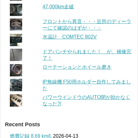
47,000km走破
フロントから異音・・・近所のディーラ
ーにて確認のはずが・・・
水温計 COMTEC 802V
ドアパンチやられました！ が、補修完
了！
ローテーションとホイール磨き
IP無線機 F50用ホルダー自作してみまし
た
パワーウインドウのAUTO閉が効かなく
なった?!
Recent Posts
燃費記録 8.69 km/L
2026-04-13