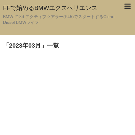
FFで始めるBMWエクスペリエンス
BMW 218d アクティブツアラー(F45)でスタートするClean
Diesel BMWライフ
「
2023年03月
」
一覧