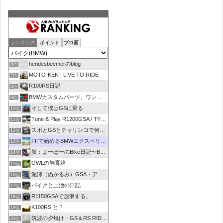
ランキング
ポイント
ブロ画
heridesbeemerのblog
6位
MOTO-KEN | LIVE TO RIDE
7位
R100RS日記
8位
BMWカスタムパーツ、ワンオフマフラーのR-sty
9位
そして僕はGSに乗る
10位
Tune & Play R1200GSA / TYPE R
11位
スポとGSとチャリンコで何処いこう！
12位
FFで始めるBMWエクスペリエンス
13位
新：まーぼーのBike日記〜BMW R1100RT〜
14位
OWLの飼育箱
15位
泥濘（ぬかるみ）GSA・アルコーバ日記
16位
バイクと上池の日記
17位
R1150GSAで放浪する。
18位
K100RS と？
19位
筑波の夕焼け・GS＆RS RIDER
20位