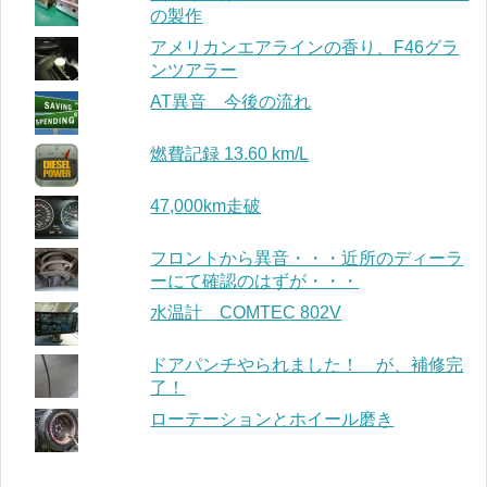
の製作
アメリカンエアラインの香り、F46グラ
ンツアラー
AT異音 今後の流れ
燃費記録 13.60 km/L
47,000km走破
フロントから異音・・・近所のディーラ
ーにて確認のはずが・・・
水温計 COMTEC 802V
ドアパンチやられました！ が、補修完
了！
ローテーションとホイール磨き