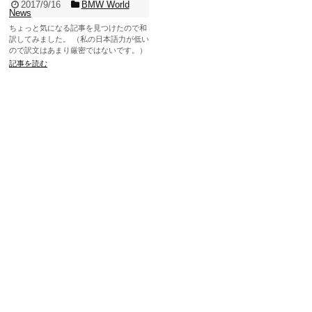
2017/9/16
BMW World
News
ちょっと気になる記事を見つけたので和
訳してみました。 （私の日本語力が低い
ので訳文はあまり厳密ではないです。）
今すぐにも実現し...
記事を読む