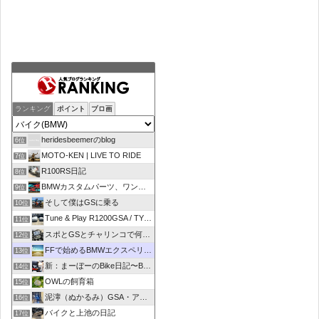
ランキング
ポイント
ブロ画
heridesbeemerのblog
6位
MOTO-KEN | LIVE TO RIDE
7位
R100RS日記
8位
BMWカスタムパーツ、ワンオフマフラーのR-sty
9位
そして僕はGSに乗る
10位
Tune & Play R1200GSA / TYPE R
11位
スポとGSとチャリンコで何処いこう！
12位
FFで始めるBMWエクスペリエンス
13位
新：まーぼーのBike日記〜BMW R1100RT〜
14位
OWLの飼育箱
15位
泥濘（ぬかるみ）GSA・アルコーバ日記
16位
バイクと上池の日記
17位