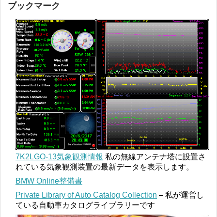
ブックマーク
7K2LGO-13気象観測情報
私の無線アンテナ塔に設置さ
れている気象観測装置の最新データを表示します。
BMW Online整備書
Private Library of Auto Catalog Collection
– 私が運営し
ている自動車カタログライブラリーです