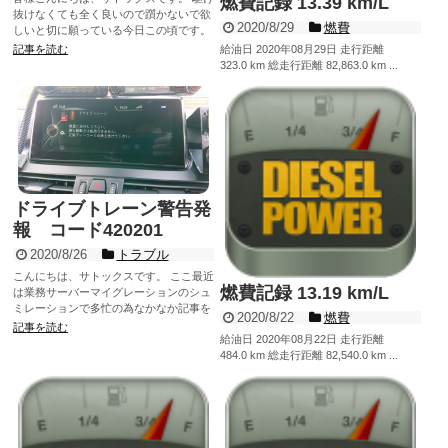
燃費記録 13.39 km/L
抜けなくても全く良いので躓かないで欲
2020/8/29
燃費
しいと切に願っている今日この頃です。
今回もこ...
給油日 2020年08月29日 走行距離
記事を読む
323.0 km 総走行距離 82,863.0 km ...
記事を読む
ドライブトレーン警告発
報 コード420201
2020/8/26
トラブル
こんにちは、サトックスです。 ここ最近
燃費記録 13.19 km/L
は業務サーバーマイグレーションのシュ
ミレーションで多忙の為なかなか記事を
2020/8/22
燃費
書く時間が無くなっており...
記事を読む
給油日 2020年08月22日 走行距離
484.0 km 総走行距離 82,540.0 km ...
記事を読む