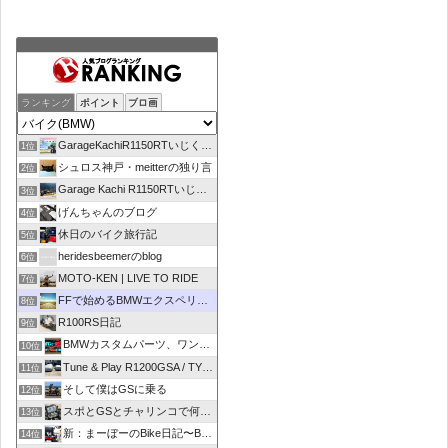
ランキング
ポイント
ブロ画
GarageKachiR1150RTいじくり日記シーズン2
1位
シュロス神戸・meitterの独り言
2位
Garage Kachi R1150RTいじくり日記
3位
げんちゃんのブログ
4位
休日のバイク旅行記
5位
heridesbeemerのblog
6位
MOTO-KEN | LIVE TO RIDE
7位
FFで始めるBMWエクスペリエンス
8位
R100RS日記
9位
BMWカスタムパーツ、ワンオフマフラーのR-sty
10位
Tune & Play R1200GSA / TYPE R
11位
そして僕はGSに乗る
12位
スポとGSとチャリンコで何処いこう！
13位
新：まーぼーのBike日記〜BMW R1100RT〜
14位