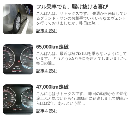
フル乗車でも、駆け抜ける喜び
こんばんは、サトックスです。 先週から来日してい
るグランド・サンのお相手でいろいろなエヴェント
を行っておりましたが、昨日はJe...
記事を読む
65,000km走破
こんばんは、最近は極力218dを乗らないようにして
います。 とうとう6.5万キロを超えてしまいました。
毎日の通...
記事を読む
47,000km走破
こんにちはサトックスです。 昨日の勤務からの帰宅
途上ふと気づいたら47,000kmに到達しまして納車か
らほぼ2年、あっという間...
記事を読む