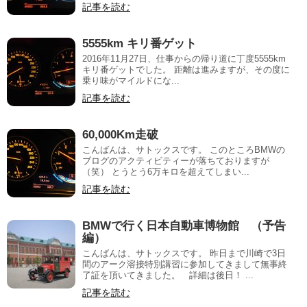
記事を読む
5555km キリ番ゲット
2016年11月27日、仕事からの帰り道に丁度5555km
キリ番ゲットでした。 距離は進みますが、その度に
乗り味がマイルドにな...
記事を読む
60,000Km走破
こんばんは、サトックスです。 このところBMWの
ブログのアクティビティーが落ちておりますが
（笑） とうとう6万キロを超えてしまい...
記事を読む
BMWで行く日本自動車博物館 （予告
編）
こんばんは、サトックスです。 昨日まで川崎で3日
間のアーク溶接特別講習に参加してきまして無事終
了証を頂いてきました。 詳細は後日！ ...
記事を読む