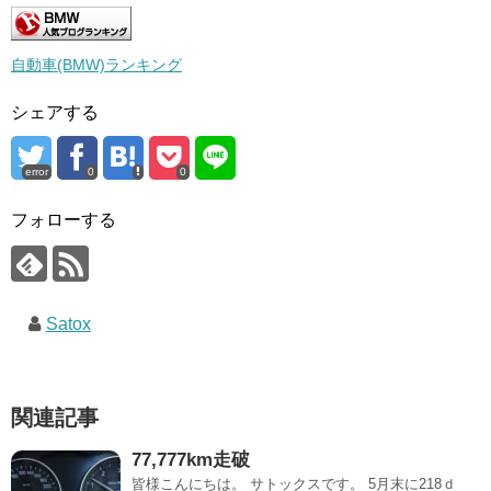
自動車(BMW)ランキング
シェアする
error
0
0
フォローする
Satox
関連記事
77,777km走破
皆様こんにちは。 サトックスです。 5月末に218ｄ