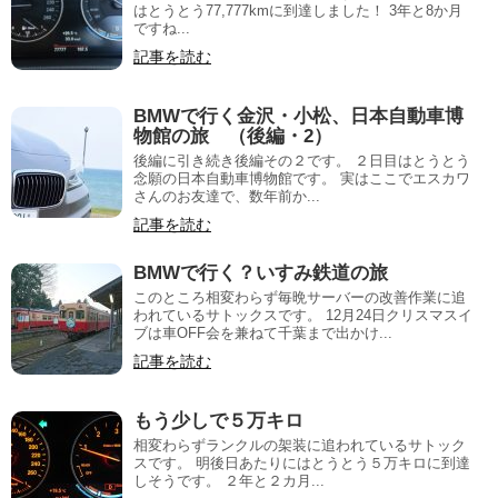
はとうとう77,777kmに到達しました！ 3年と8か月
ですね...
記事を読む
BMWで行く金沢・小松、日本自動車博
物館の旅 （後編・2）
後編に引き続き後編その２です。 ２日目はとうとう
念願の日本自動車博物館です。 実はここでエスカワ
さんのお友達で、数年前か...
記事を読む
BMWで行く？いすみ鉄道の旅
このところ相変わらず毎晩サーバーの改善作業に追
われているサトックスです。 12月24日クリスマスイ
ブは車OFF会を兼ねて千葉まで出かけ...
記事を読む
もう少しで５万キロ
相変わらずランクルの架装に追われているサトック
スです。 明後日あたりにはとうとう５万キロに到達
しそうです。 ２年と２カ月...