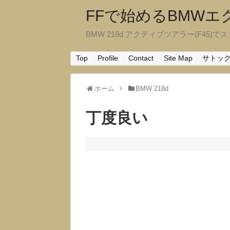
FFで始めるBMW
BMW 218d アクティブツアラー(F45)でスタ
Top
Profile
Contact
Site Map
サトッ
ホーム
BMW 218d
丁度良い