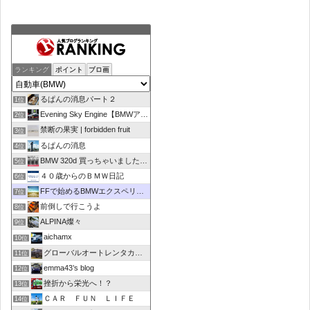
ランキング
ポイント
ブロ画
るぱんの消息パート２
1位
Evening Sky Engine【BMWアルピナD4】
2位
禁断の果実 | forbidden fruit
3位
るぱんの消息
4位
BMW 320d 買っちゃいました！！
5位
４０歳からのＢＭＷ日記
6位
FFで始めるBMWエクスペリエンス
7位
前倒しで行こうよ
8位
ALPINA燦々
9位
aichamx
10位
グローバルオートレンタカーブログ
11位
emma43’s blog
12位
挫折から栄光へ！？
13位
ＣＡＲ ＦＵＮ ＬＩＦＥ
14位