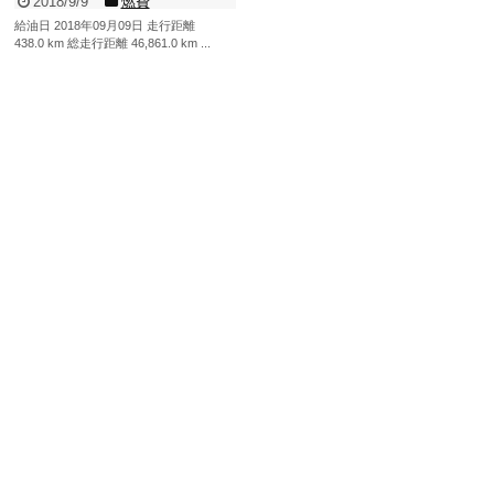
2018/9/9
燃費
給油日 2018年09月09日 走行距離
438.0 km 総走行距離 46,861.0 km ...
記事を読む