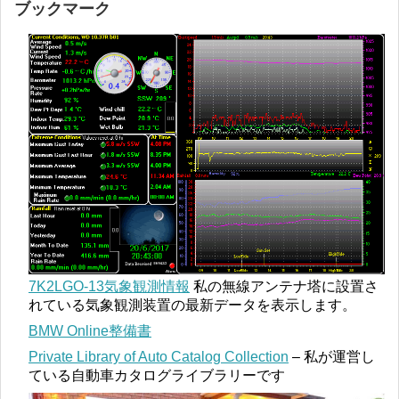
ブックマーク
7K2LGO-13気象観測情報
私の無線アンテナ塔に設置さ
れている気象観測装置の最新データを表示します。
BMW Online整備書
Private Library of Auto Catalog Collection
– 私が運営し
ている自動車カタログライブラリーです