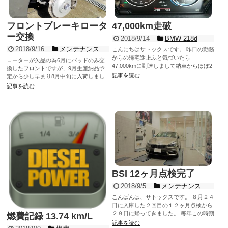
フロントブレーキロータ
47,000km走破
ー交換
2018/9/14
BMW 218d
2018/9/16
メンテナンス
こんにちはサトックスです。 昨日の勤務
からの帰宅途上ふと気づいたら
ローターが欠品の為6月にパッドのみ交
47,000kmに到達しまして納車からほぼ2
換したフロントですが、9月生産納品予
年、あっという間...
記事を読む
定から少し早まり8月中旬に入荷しまし
た。 なかなか暑さもあって...
記事を読む
BSI 12ヶ月点検完了
2018/9/5
メンテナンス
こんばんは、サトックスです。 ８月２４
日に入庫した２回目の１２ヶ月点検から
２９日に帰ってきました。 毎年この時期
燃費記録 13.74 km/L
に５日程...
記事を読む