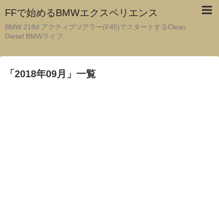
FFで始めるBMWエクスペリエンス
BMW 218d アクティブツアラー(F45)でスタートするClean
Diesel BMWライフ
「
2018年09月
」
一覧