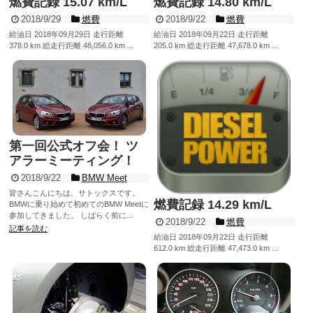
燃費記録 15.07 km/L
燃費記録 14.80 km/L
2018/9/29
燃費
2018/9/22
燃費
給油日 2018年09月29日 走行距離
給油日 2018年09月22日 走行距離
378.0 km 総走行距離 48,056.0 km ...
205.0 km 総走行距離 47,678.0 km ...
記事を読む
記事を読む
第一回公式オフ会！ ツ
アラーミーティング！
2018/9/22
BMW Meet
皆さんこんにちは、サトックスです。
燃費記録 14.29 km/L
BMWに乗り始めて初めてのBMW Meetに
参加してきました。 しばらく前に...
2018/9/22
燃費
記事を読む
給油日 2018年09月22日 走行距離
612.0 km 総走行距離 47,473.0 km ...
記事を読む