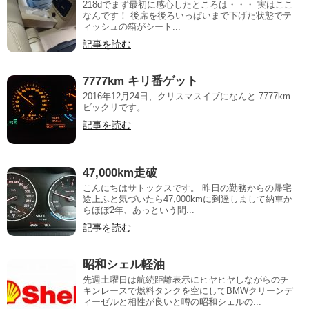
218dでまず最初に感心したところは・・・ 実はここ
なんです！ 後席を後ろいっぱいまで下げた状態でテ
ィッシュの箱がシート...
記事を読む
7777km キリ番ゲット
2016年12月24日、クリスマスイブになんと 7777km
ビックリです。
記事を読む
47,000km走破
こんにちはサトックスです。 昨日の勤務からの帰宅
途上ふと気づいたら47,000kmに到達しまして納車か
らほぼ2年、あっという間...
記事を読む
昭和シェル軽油
先週土曜日は航続距離表示にヒヤヒヤしながらのチ
キンレースで燃料タンクを空にしてBMWクリーンデ
ィーゼルと相性が良いと噂の昭和シェルの...