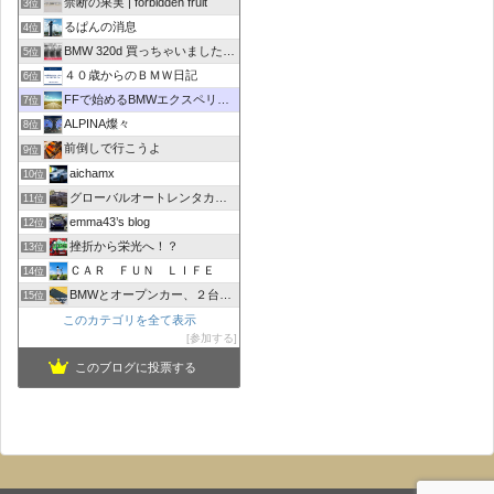
禁断の果実 | forbidden fruit
3位
るぱんの消息
4位
BMW 320d 買っちゃいました！！
5位
４０歳からのＢＭＷ日記
6位
FFで始めるBMWエクスペリエンス
7位
ALPINA燦々
8位
前倒しで行こうよ
9位
aichamx
10位
グローバルオートレンタカーブログ
11位
emma43’s blog
12位
挫折から栄光へ！？
13位
ＣＡＲ ＦＵＮ ＬＩＦＥ
14位
BMWとオープンカー、２台持ちは大変でした/GOCCHI
15位
このカテゴリを全て表示
参加する
このブログに投票する