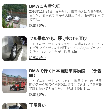
BMWにも雪化粧
2016年11月24日、また珍しく関東地方にも雪が降り
ました。 自分の部屋からの眺めです。 結構積もって
ますね。
記事を読む
フル乗車でも、駆け抜ける喜び
こんばんは、サトックスです。 先週から来日してい
るグランド・サンのお相手でいろいろなエヴェント
を行っておりましたが、昨日はJe...
記事を読む
BMWで行く日本自動車博物館 （予告
編）
こんばんは、サトックスです。 昨日まで川崎で3日
間のアーク溶接特別講習に参加してきまして無事終
了証を頂いてきました。 詳細は後日！ ...
記事を読む
丁度良い