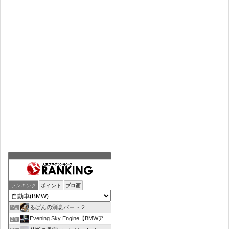
ランキング
ポイント
ブロ画
るぱんの消息パート２
1位
Evening Sky Engine【BMWアルピナD4】
2位