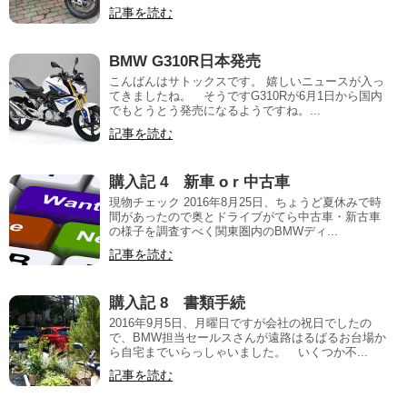
記事を読む
BMW G310R日本発売
こんばんはサトックスです。 嬉しいニュースが入っ
てきましたね。 そうですG310Rが6月1日から国内
でもとうとう発売になるようですね。...
記事を読む
購入記 4 新車 o r 中古車
現物チェック 2016年8月25日、ちょうど夏休みで時
間があったので奥とドライブがてら中古車・新古車
の様子を調査すべく関東圏内のBMWディ...
記事を読む
購入記 8 書類手続
2016年9月5日、月曜日ですが会社の祝日でしたの
で、BMW担当セールスさんが遠路はるばるお台場か
ら自宅までいらっしゃいました。 いくつか不...
記事を読む