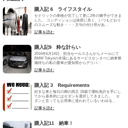
購入記 6 ライフスタイル
セドリックの車検が完了して更に2年の猶予ができま
した。 コンディションは抜群に良く、いつもどおり
のスムーズな動き・・・文句の付け所があ...
記事を読む
購入記9 粋な計らい
2016年6月14日、担当セールスさんからメールにて
BMW Tokyoの木場にあるサービスセンターに納車整
備待ちの私の愛車が愛知県からデリバ...
記事を読む
購入記 3 Requirements
好きな車と毎日の脚の両立 18歳で運転免許を手にし
てから基本的にはセダンを選択してきました。 セ
ダンと言っても公用車に使われているいわゆる...
記事を読む
購入記11 納車！