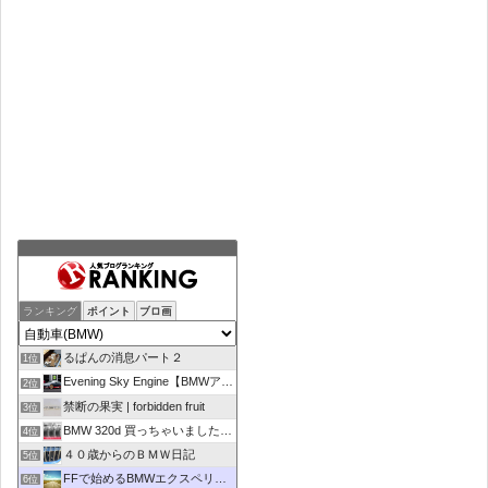
ランキング
ポイント
ブロ画
るぱんの消息パート２
1位
Evening Sky Engine【BMWアルピナD4】
2位
禁断の果実 | forbidden fruit
3位
BMW 320d 買っちゃいました！！
4位
４０歳からのＢＭＷ日記
5位
FFで始めるBMWエクスペリエンス
6位