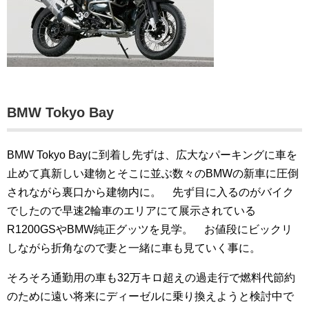
BMW Tokyo Bay
BMW Tokyo Bayに到着し先ずは、広大なパーキングに車を
止めて真新しい建物とそこに並ぶ数々のBMWの新車に圧倒
されながら裏口から建物内に。 先ず目に入るのがバイク
でしたので早速2輪車のエリアにて展示されている
R1200GSやBMW純正グッツを見学。 お値段にビックリ
しながら折角なので妻と一緒に車も見ていく事に。
そろそろ通勤用の車も32万キロ超えの過走行で燃料代節約
のために遠い将来にディーゼルに乗り換えようと検討中で