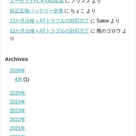
エーゼットFCR-062添加
に
ノリマス
より
純正互換バッテリー交換
に
ちょこ
より
12か月点検＋ATトラブルの対応完了
に
Satox
より
12か月点検＋ATトラブルの対応完了
に
熊のゴロウ
よ
り
Archives
2026年
4月
(1)
2025年
2024年
2023年
2022年
2021年