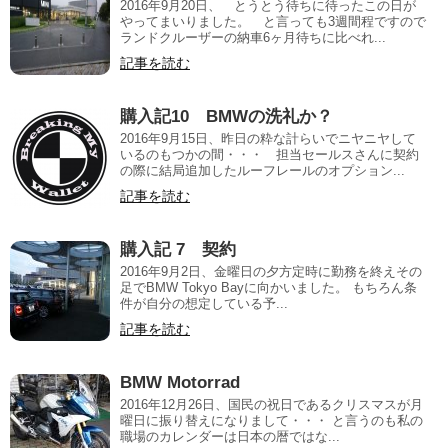
2016年9月20日、 とうとう待ちに待ったこの日が
やってまいりました。 と言っても3週間程ですので
ランドクルーザーの納車6ヶ月待ちに比べれ...
記事を読む
購入記10 BMWの洗礼か？
2016年9月15日、昨日の粋な計らいでニヤニヤして
いるのもつかの間・・・ 担当セールスさんに契約
の際に結局追加したルーフレールのオプション...
記事を読む
購入記 7 契約
2016年9月2日、金曜日の夕方定時に勤務を終えその
足でBMW Tokyo Bayに向かいました。 もちろん条
件が自分の想定している予...
記事を読む
BMW Motorrad
2016年12月26日、国民の祝日であるクリスマスが月
曜日に振り替えになりまして・・・ と言うのも私の
職場のカレンダーは日本の暦ではな...