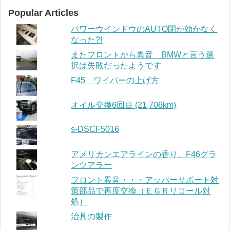
Popular Articles
パワーウインドウのAUTO閉が効かなく
なった?!
またフロントから異音 BMWと言う選
択は失敗だったようです
F45 ワイパーの上げ方
オイル交換6回目 (21,706km)
s-DSCF5016
アメリカンエアラインの香り、F46グラ
ンツアラー
フロント異音・・・アッパーサポート対
策部品で再度交換（ＥＧＲリコール対
処）
治具の製作