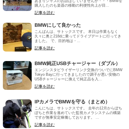
あまりジャズのお話はしていませんが・・・BMWを
購入したのも楽器の移動の利便性向上が目...
記事を読む
BMWにして良かった
こんばんは、サトックスです。 本日は作業もなく
久々に奥と218dに乗ってドライブデートに行ってき
ました。 で、目的地は・...
記事を読む
BMW純正USBチャージャー（ダブル）
エンジンスタビライザーリンク交換のついでにBMW
Tokyo Bayに行ってきましたので調子が悪い安物の
USBチャージャーに換えて純正品を入...
記事を読む
IPカメラでBMWを守る（まとめ）
こんにちは、サトックスです。 去年の12月からぼち
ぼちと作業を進めていた監視カメラシステムの構築
ですが無事安定稼働しております。 ...
記事を読む