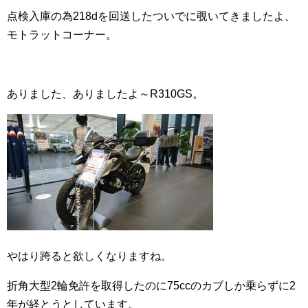
点検入庫の為218dを回送したついでに覗いてきましたよ、
モトラットコーナー。
ありました、ありましたよ～R310GS。
やはり跨ると欲しくなりますね。
折角大型2輪免許を取得したのに75ccのカブしか乗らずに2
年が経とうとしています。