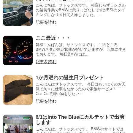
こんにちは、サトックスです。 相変わらずランクル
の架装作業でBMWは乗りっぱなしですがBSIのタイ
ミングになり４日間入庫しました。 ...
記事を読む
ここ最近・・・
皆様こんばんは、サトックスです。 このところ
BMWネタが無い状態が続いていますが、元気に生き
ております。 毎日BMWには...
記事を読む
1か月遅れの誕生日プレゼント
こんばんはサトックスです。 今日はあいにくのお天
気で久々に仕事もなかったので家族サービス！
CostCoで買い物をしたい...
記事を読む
6/1はInto The Blueにカルテットで出演
します
こんばんは、サトックスです。 BMWのサイトでは