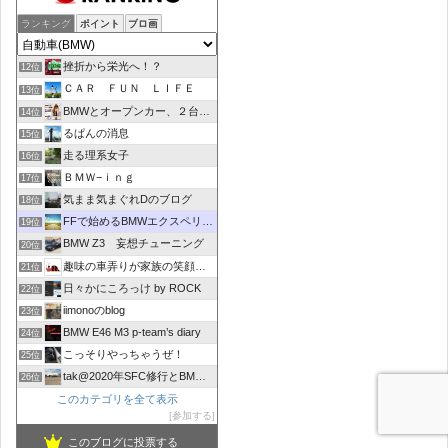
ランキング
ポイント
ブロ画
挫折から栄光へ！？
12位
ＣＡＲ ＦＵＮ ＬＩＦＥ
13位
BMWとオープンカー、２台持ちは大変でした/GOCCHI
14位
るぱんの消息
15位
走る理系女子
16位
ＢＭＷ−ｉｎｇ
17位
気まま気まぐれDのブログ
18位
FFで始めるBMWエクスペリエンス
19位
BMW Z3 妄想チューニング
20位
趣味の車弄りが家族の笑顔の中心にありますように
21位
日々かにころっけ by ROCK
22位
iimonoのblog
23位
BMW E46 M3 p-team’s diary
24位
こっそりやっちゃうぜ！
25位
tak@2020年SFC修行とBMW(F30)の備忘録。
26位
このカテゴリを全て表示
参加する
このブログに投票する