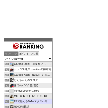
ランキング
ポイント
ブロ画
GarageKachiR1150RTいじくり日記シーズン2
1位
シュロス神戸・meitterの独り言
2位
Garage Kachi R1150RTいじくり日記
3位
げんちゃんのブログ
4位
休日のバイク旅行記
5位
heridesbeemerのblog
6位
MOTO-KEN | LIVE TO RIDE
7位
FFで始めるBMWエクスペリエンス
8位
R100RS日記
9位