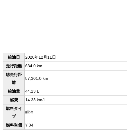
給油日
2020年12月11日
走行距離
634.0 km
総走行距
87,301.0 km
離
給油量
44.23 L
燃費
14.33 km/L
燃料タイ
軽油
プ
燃料単価
¥ 94