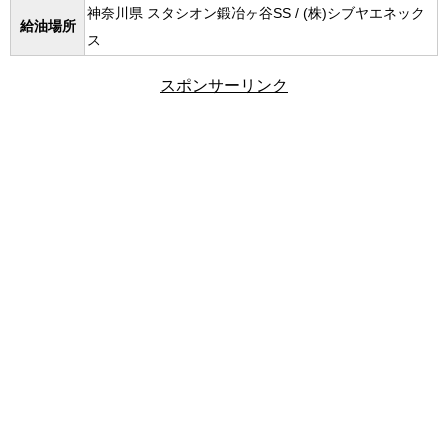
神奈川県 スタシオン鍛冶ヶ谷SS / (株)シブヤエネック
給油場所
ス
スポンサーリンク