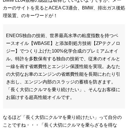
BMW LL04規格の認証は取得していないようですが、メー
カーのサイトを見るとACEA C3適合、BMW、排出ガス後処
理装置、のキーワードが！
ENEOS独自の技術、世界最高水準の粘度指数を持つベ
ースオイル【WBASE】と添加剤処方技術【ZPテクノロ
ジー】でつくり上げた100%化学合成のプレミアムオイ
ル。特許を多数保有する独自の技術で、従来のオイルと
一線を画す省燃費性とエンジン保護性能を実現。あなた
の大切なお車のエンジンの省燃費性能を長期にわたり引
き出し、エンジン内部のスラッジの蓄積を防ぎます。
「長く大切にクルマを乗り続けたい」、そんなお客様に
お届けする超高性能オイルです。
なるほど「長く大切にクルマを乗り続けたい」って自分の
ことですね・・・「長く大切にクルマを乗らざるを得な