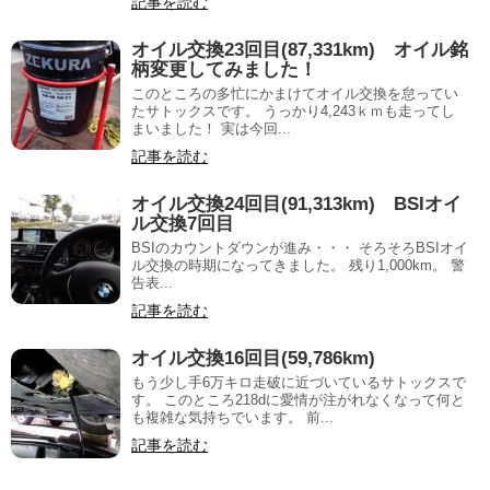
記事を読む
オイル交換23回目(87,331km) オイル銘
柄変更してみました！
このところの多忙にかまけてオイル交換を怠ってい
たサトックスです。 うっかり4,243ｋｍも走ってし
まいました！ 実は今回...
記事を読む
オイル交換24回目(91,313km) BSIオイ
ル交換7回目
BSIのカウントダウンが進み・・・ そろそろBSIオイ
ル交換の時期になってきました。 残り1,000km。 警
告表...
記事を読む
オイル交換16回目(59,786km)
もう少し手6万キロ走破に近づいているサトックスで
す。 このところ218dに愛情が注がれなくなって何と
も複雑な気持ちでいます。 前...
記事を読む