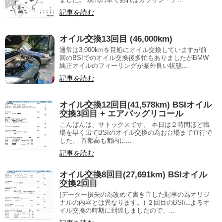
記事を読む
オイル交換13回目 (46,000km)
通常は3,000kmを目処にオイル交換していますが前
回のBSIでのオイル交換後多忙もありましたがBMW
純正オイルのフィーリングが案外良い状態...
記事を読む
オイル交換12回目(41,578km) BSIオイル
交換3回目 + エアバッグリコール
こんばんは、サトックスです。 本日は２時間ほど職
場を早く出てBSIのオイル交換の為お台場まで直行で
した。 首都高も都内に...
記事を読む
オイル交換8回目(27,691km) BSIオイル
交換2回目
(データー損失の為改めて書き直した記事の為オリジ
ナルの内容とは異なります。) ２回目のBSIによるオ
イル交換の時期に到達しましたので、...