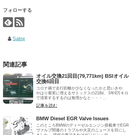
フォローする
Satox
関連記事
オイル交換21回目(79,771km) BSIオイル
交換6回目
コロナ禍で走行距離が少なくなったかと思いきや、
やはり着実に増えるサトックスの218d。 5年9万キロ
で清算するするのは無理かなと・・・...
記事を読む
BMW Diesel EGR Valve Issues
このところBMWのディーゼルエンジン搭載車でEGR
ヴァルブ関連のトラブルや火災のニュースを目にし
ました。 現代の車であればガソリン・デ...