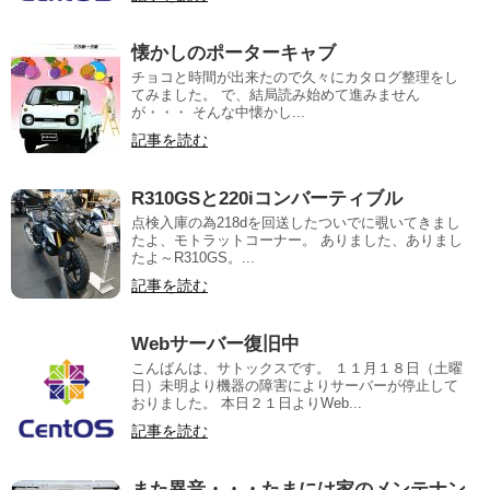
懐かしのポーターキャブ
チョコと時間が出来たので久々にカタログ整理をし
てみました。 で、結局読み始めて進みません
が・・・ そんな中懐かし...
記事を読む
R310GSと220iコンバーティブル
点検入庫の為218dを回送したついでに覗いてきまし
たよ、モトラットコーナー。 ありました、ありまし
たよ～R310GS。...
記事を読む
Webサーバー復旧中
こんばんは、サトックスです。 １１月１８日（土曜
日）未明より機器の障害によりサーバーが停止して
おりました。 本日２１日よりWeb...
記事を読む
また異音・・・たまには家のメンテナン