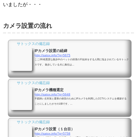
いましたが・・・
カメラ設置の流れ
サトックスの備忘録
IPカメラ設置の経緯
http://satox.info/?p=5675
ここ2年程悪質な散歩中のペットの排泄の不始末をする人間に悩まされているサトック
スです。 散歩している犬に責任は…
サトックスの備忘録
IPカメラ機種選定
http://satox.info/?p=5648
不躾飼い主対策と愛車の保安のためにIPカメラを利用したCCTVシステムを構築する
ことにしましたがその1弾です。…
サトックスの備忘録
IPカメラ設置（１台目）
http://satox.info/?p=5758