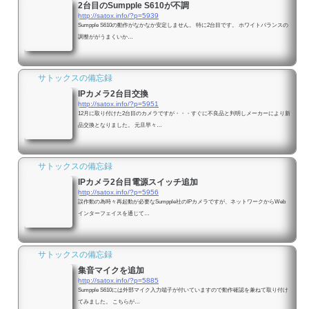
2台目のSumpple S610が不調
http://satox.info/?p=5939
Sumpple S610の動作がなかなか安定しません。 特に2台目です。 ホワイトバランスの
調整ががうまくいか…
サトックスの備忘録
IPカメラ2台目交換
http://satox.info/?p=5951
12月に取り付けた2台目のカメラですが・・・すぐに不良品と判明しメーカーにより新
品交換となりました。 元旦早々…
サトックスの備忘録
IPカメラ2台目電源スイッチ追加
http://satox.info/?p=5956
誤作動の為時々再起動が必要なSumpple社のIPカメラですが、ネットワークからWeb
インターフェイスを通じて…
サトックスの備忘録
集音マイクを追加
http://satox.info/?p=5885
Sumpple S610には外部マイク入力端子が付いていますので動作確認を兼ねて取り付け
てみました。 こちらが…