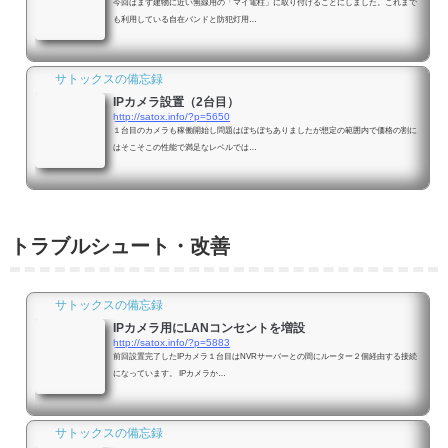
今回はまず建物に近い無線用の「マイ電柱」に取り付けることにしました。これまで
も利用している自在バンドと防犯灯用…
サトックスの備忘録
IPカメラ設置（2台目）
http://satox.info/?p=5650
１台目のカメラも稼働開始し問題はぼちぼちありましたが想定の範囲内で価格の割に
はそこそこの性能で満足なレベルでは…
トラブルシュート・改善
サトックスの備忘録
IPカメラ用にLANコンセントを増設
http://satox.info/?p=5883
前回設置完了したIPカメラ１台目はNVRサーバーとの間にルーター２個経由する接続
になっています。 IPカメラか…
サトックスの備忘録