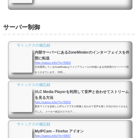
サーバー制御
サトックスの備忘録
内部サーバーにあるZoneMinderのインターフェイスを外
部に転送
http://satox.info/?p=5960
今回運用しているZoneMinderはファイアウォールの内側にある内部用のサーバーで買
おうさせています。 外部…
サトックスの備忘録
VLC Media Playerを利用して音声と合わせてストリーム
を見る方法
http://satox.info/?p=5903
集音マイクを追加したIPカメラですが映像と合わせて音声を聴く方法が分かりません
でした。 メーカー純正のスマホア…
サトックスの備忘録
MyIPCam – Firefox アドオン
http://satox.info/?p=5897