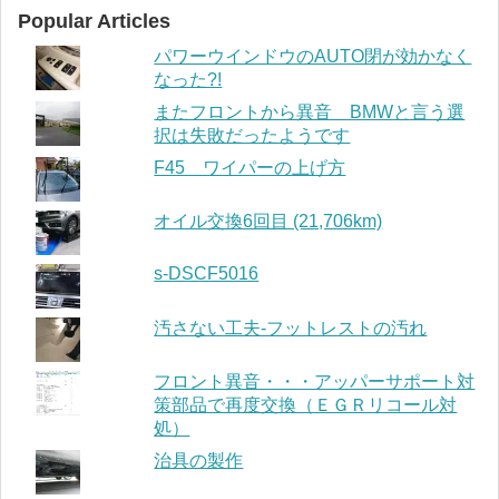
Popular Articles
パワーウインドウのAUTO閉が効かなく
なった?!
またフロントから異音 BMWと言う選
択は失敗だったようです
F45 ワイパーの上げ方
オイル交換6回目 (21,706km)
s-DSCF5016
汚さない工夫-フットレストの汚れ
フロント異音・・・アッパーサポート対
策部品で再度交換（ＥＧＲリコール対
処）
治具の製作