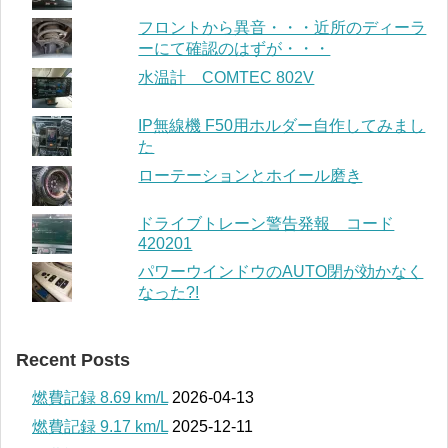
フロントから異音・・・近所のディーラ
ーにて確認のはずが・・・
水温計 COMTEC 802V
IP無線機 F50用ホルダー自作してみまし
た
ローテーションとホイール磨き
ドライブトレーン警告発報 コード
420201
パワーウインドウのAUTO閉が効かなく
なった?!
Recent Posts
燃費記録 8.69 km/L
2026-04-13
燃費記録 9.17 km/L
2025-12-11