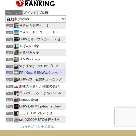
ランキング
ポイント
ブロ画
挫折から栄光へ！？
12位
ＣＡＲ ＦＵＮ ＬＩＦＥ
13位
BMWとオープンカー、２台持ちは大変でした/GOCCHI
14位
るぱんの消息
15位
走る理系女子
16位
ＢＭＷ−ｉｎｇ
17位
気まま気まぐれDのブログ
18位
FFで始めるBMWエクスペリエンス
19位
BMW Z3 妄想チューニング
20位
趣味の車弄りが家族の笑顔の中心にありますように
21位
日々かにころっけ by ROCK
22位
iimonoのblog
23位
BMW E46 M3 p-team’s diary
24位
こっそりやっちゃうぜ！
25位
tak@2020年SFC修行とBMW(F30)の備忘録。
26位
このカテゴリを全て表示
参加する