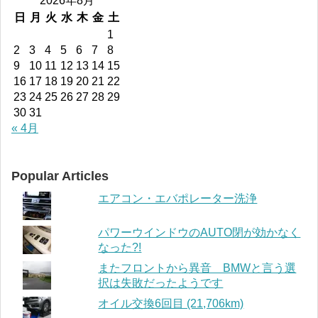
2026年8月
日
月
火
水
木
金
土
1
2
3
4
5
6
7
8
9
10
11
12
13
14
15
16
17
18
19
20
21
22
23
24
25
26
27
28
29
30
31
« 4月
Popular Articles
エアコン・エバポレーター洗浄
パワーウインドウのAUTO閉が効かなく
なった?!
またフロントから異音 BMWと言う選
択は失敗だったようです
オイル交換6回目 (21,706km)