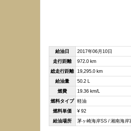
給油日
2017年06月10日
走行距離
972.0 km
総走行距離
19,295.0 km
給油量
50.2 L
燃費
19.36 km/L
燃料タイプ
軽油
燃料単価
¥ 92
給油場所
茅ヶ崎海岸SS / 湘南海岸