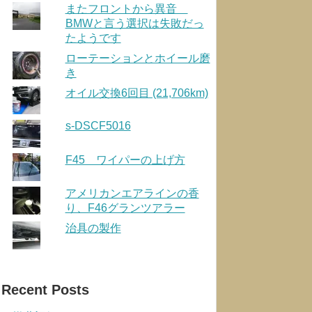
またフロントから異音
BMWと言う選択は失敗だっ
たようです
ローテーションとホイール磨
き
オイル交換6回目 (21,706km)
s-DSCF5016
F45 ワイパーの上げ方
アメリカンエアラインの香
り、F46グランツアラー
治具の製作
Recent Posts