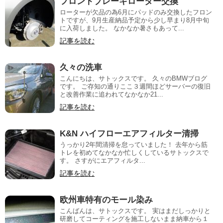
フロントブレーキローター交換
ローターが欠品の為6月にパッドのみ交換したフロン
トですが、9月生産納品予定から少し早まり8月中旬
に入荷しました。 なかなか暑さもあって...
記事を読む
久々の洗車
こんにちは、サトックスです。 久々のBMWブログ
です。 ご存知の通りここ３週間ほどサーバーの復旧
と改善作業に追われてなかなか21...
記事を読む
K&N ハイフローエアフィルター清掃
うっかり2年間清掃を怠っていました！ 去年から筋
トレを初めてなかなか忙しくしているサトックスで
す。 さすがにエアフィルタ...
記事を読む
欧州車特有のモール染み
こんばんは、サトックスです。 実はまだしっかりと
研磨してコーティングを施工しないまま納車から１