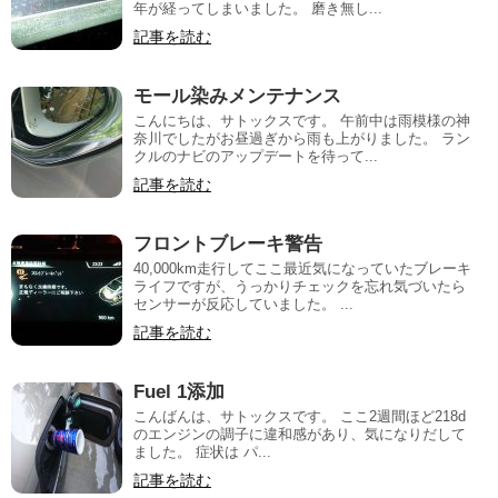
年が経ってしまいました。 磨き無し...
記事を読む
モール染みメンテナンス
こんにちは、サトックスです。 午前中は雨模様の神
奈川でしたがお昼過ぎから雨も上がりました。 ラン
クルのナビのアップデートを待って...
記事を読む
フロントブレーキ警告
40,000km走行してここ最近気になっていたブレーキ
ライフですが、うっかりチェックを忘れ気づいたら
センサーが反応していました。 ...
記事を読む
Fuel 1添加
こんばんは、サトックスです。 ここ2週間ほど218d
のエンジンの調子に違和感があり、気になりだして
ました。 症状は パ...
記事を読む