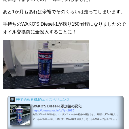
あと1か月もあれば余裕でそのくらいは走ってしまいます。
手持ちのWAKO’S Diesel-1が残り150ml程になりましたので
オイル交換前に全投入することに！
FFで始めるBMWエクスペリエンス
WAKO’S Diesel-1添加後の変化
https://bmw.satox.info/?p=2635
先日のDiesel-1添加後のエンジンフィールの変化の報告です。 1回目に150ml程入れ
て、その後46L給油した際に更に130ml程追加投入しそこから300kmほお走行したとこ
ろの変化です。https://youtu.be/RA_KHmibWtY上の動画は添加後の状態です。ディーゼ