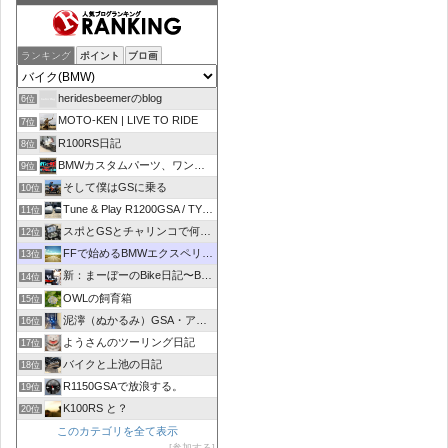
ランキング
ポイント
ブロ画
heridesbeemerのblog
6位
MOTO-KEN | LIVE TO RIDE
7位
R100RS日記
8位
BMWカスタムパーツ、ワンオフマフラーのR-sty
9位
そして僕はGSに乗る
10位
Tune & Play R1200GSA / TYPE R
11位
スポとGSとチャリンコで何処いこう！
12位
FFで始めるBMWエクスペリエンス
13位
新：まーぼーのBike日記〜BMW R1100RT〜
14位
OWLの飼育箱
15位
泥濘（ぬかるみ）GSA・アルコーバ日記
16位
ようさんのツーリング日記
17位
バイクと上池の日記
18位
R1150GSAで放浪する。
19位
K100RS と？
20位
このカテゴリを全て表示
参加する