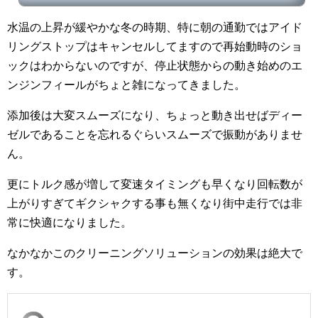
ル特有の金属的な打撃音が低減してまろやかな丸みのある音になりました。ちなみに
下はそれ以前の状態（過去のオイル交換後のサンプル）です。https://youtu.be/pw_UgZ
水温の上昇が緩やかな冬の時期、特に朝の通勤ではアイド
2QVNw 車内では明らかに差を感じます。この様に聞いてもノイズの成分が変わった
のが感じられるかなと・・・&nbs...
リングストップはキャンセルしてますので再始動時のショ
ックはわからないのですが、停止状態からの動き始めのエ
ンジンフィールがちょと雑になってきました。
添加後は大変スムーズになり、ちょっと動き出せばディー
ゼルであることを忘れるぐらいスムーズで振動がありませ
ん。
更にトルク感が増して変速タイミングも早くなり回転数が
上がりすぎてギクシャクする事も無くなり街中走行では非
常に快適になりました。
なかなかこのクリーニングソリューションの効果は絶大で
す。