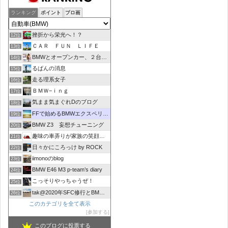
ランキング
ポイント
ブロ画
挫折から栄光へ！？
12位
ＣＡＲ ＦＵＮ ＬＩＦＥ
13位
BMWとオープンカー、２台持ちは大変でした/GOCCHI
14位
るぱんの消息
15位
走る理系女子
16位
ＢＭＷ−ｉｎｇ
17位
気まま気まぐれDのブログ
18位
FFで始めるBMWエクスペリエンス
19位
BMW Z3 妄想チューニング
20位
趣味の車弄りが家族の笑顔の中心にありますように
21位
日々かにころっけ by ROCK
22位
iimonoのblog
23位
BMW E46 M3 p-team’s diary
24位
こっそりやっちゃうぜ！
25位
tak@2020年SFC修行とBMW(F30)の備忘録。
26位
このカテゴリを全て表示
参加する
このブログに投票する