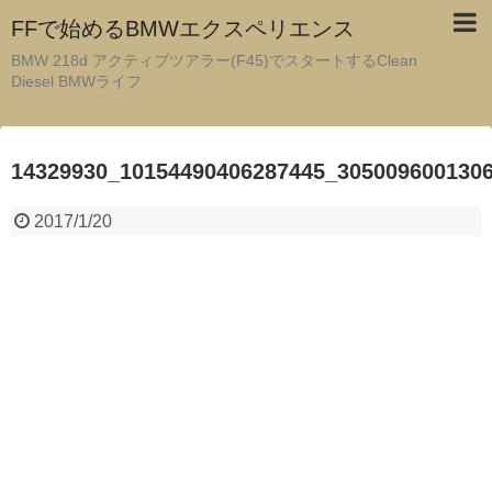
FFで始めるBMWエクスペリエンス
BMW 218d アクティブツアラー(F45)でスタートするClean
Diesel BMWライフ
14329930_10154490406287445_305009600130
2017/1/20