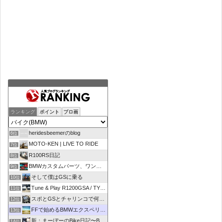
ランキング
ポイント
ブロ画
heridesbeemerのblog
6位
MOTO-KEN | LIVE TO RIDE
7位
R100RS日記
8位
BMWカスタムパーツ、ワンオフマフラーのR-sty
9位
そして僕はGSに乗る
10位
Tune & Play R1200GSA / TYPE R
11位
スポとGSとチャリンコで何処いこう！
12位
FFで始めるBMWエクスペリエンス
13位
新：まーぼーのBike日記〜BMW R1100RT〜
14位