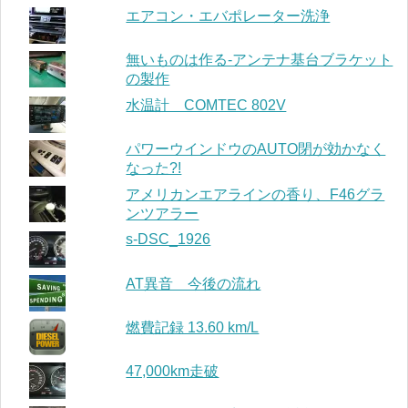
エアコン・エバポレーター洗浄
無いものは作る-アンテナ基台ブラケット
の製作
水温計 COMTEC 802V
パワーウインドウのAUTO閉が効かなく
なった?!
アメリカンエアラインの香り、F46グラ
ンツアラー
s-DSC_1926
AT異音 今後の流れ
燃費記録 13.60 km/L
47,000km走破