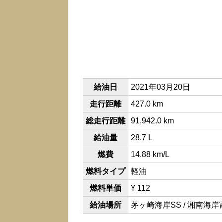
給油日
2021年03月20日
走行距離
427.0 km
総走行距離
91,942.0 km
給油量
28.7 L
燃費
14.88 km/L
燃料タイプ
軽油
燃料単価
¥ 112
給油場所
茅ヶ崎海岸SS / 湘南海岸