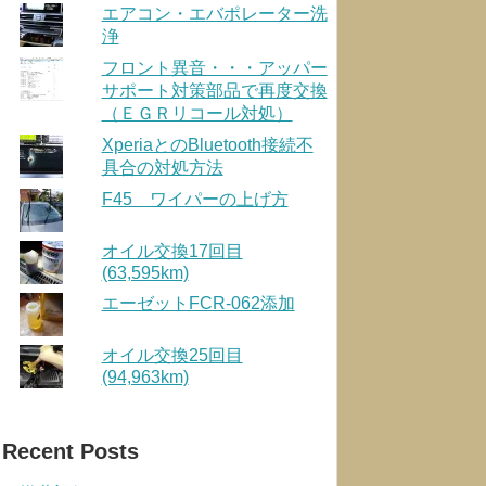
エアコン・エバポレーター洗
浄
フロント異音・・・アッパー
サポート対策部品で再度交換
（ＥＧＲリコール対処）
XperiaとのBluetooth接続不
具合の対処方法
F45 ワイパーの上げ方
オイル交換17回目
(63,595km)
エーゼットFCR-062添加
オイル交換25回目
(94,963km)
Recent Posts