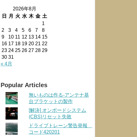
2026年8月
日
月
火
水
木
金
土
1
2
3
4
5
6
7
8
9
10
11
12
13
14
15
16
17
18
19
20
21
22
23
24
25
26
27
28
29
30
31
« 4月
Popular Articles
無いものは作る-アンテナ基
台ブラケットの製作
[解決] オンボードシステム
(CBS)リセット失敗
ドライブトレーン警告発報
コード420201