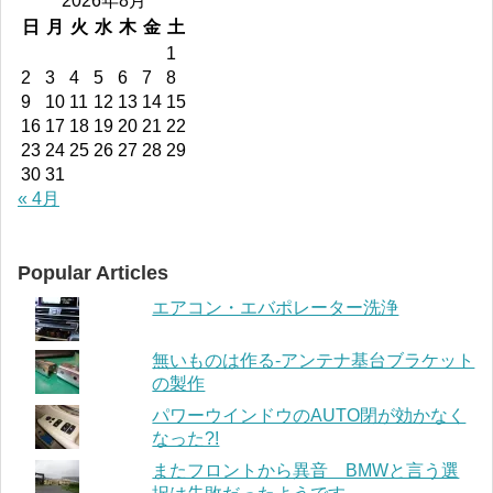
2026年8月
日
月
火
水
木
金
土
1
2
3
4
5
6
7
8
9
10
11
12
13
14
15
16
17
18
19
20
21
22
23
24
25
26
27
28
29
30
31
« 4月
Popular Articles
エアコン・エバポレーター洗浄
無いものは作る-アンテナ基台ブラケット
の製作
パワーウインドウのAUTO閉が効かなく
なった?!
またフロントから異音 BMWと言う選