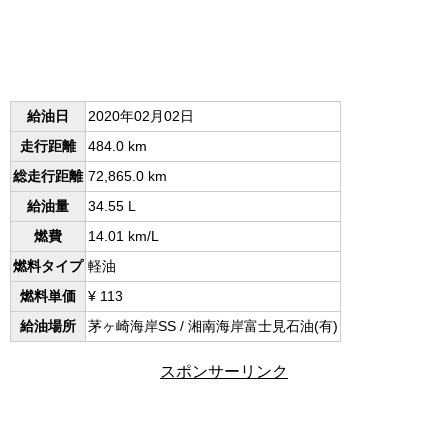
給油日
2020年02月02日
走行距離
484.0 km
総走行距離
72,865.0 km
給油量
34.55 L
燃費
14.01 km/L
燃料タイプ
軽油
燃料単価
¥ 113
給油場所
茅ヶ崎海岸SS / 湘南海岸富士見石油(有)
スポンサーリンク