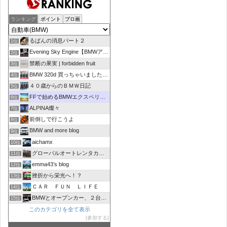
ランキング
ポイント
ブロ画
るぱんの消息パート２
1位
Evening Sky Engine【BMWアルピナD4】
2位
禁断の果実 | forbidden fruit
3位
BMW 320d 買っちゃいました！！
4位
４０歳からのＢＭＷ日記
5位
FFで始めるBMWエクスペリエンス
6位
ALPINA燦々
7位
前倒しで行こうよ
8位
BMW and more blog
9位
aichamx
10位
グローバルオートレンタカーブログ
11位
emma43’s blog
12位
挫折から栄光へ！？
13位
ＣＡＲ ＦＵＮ ＬＩＦＥ
14位
BMWとオープンカー、２台持ちは大変でした/GOCCHI
15位
このカテゴリを全て表示
参加する