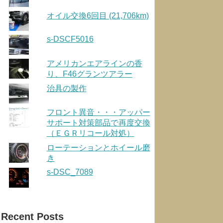
オイル交換6回目 (21,706km)
s-DSCF5016
アメリカンエアラインの香
り、F46グランツアラー
治具の製作
フロント異音・・・アッパー
サポート対策部品で再度交換
（ＥＧＲリコール対処）
ローテーションとホイール磨
き
s-DSC_7089
Recent Posts