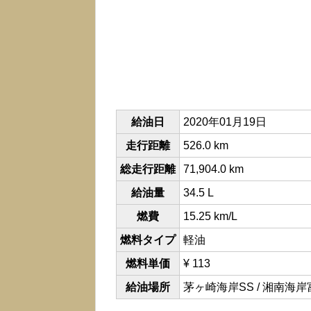
給油日
2020年01月19日
走行距離
526.0 km
総走行距離
71,904.0 km
給油量
34.5 L
燃費
15.25 km/L
燃料タイプ
軽油
燃料単価
¥ 113
給油場所
茅ヶ崎海岸SS / 湘南海岸