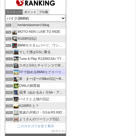
ランキング
ポイント
ブロ画
heridesbeemerのblog
6位
MOTO-KEN | LIVE TO RIDE
7位
R100RS日記
8位
BMWカスタムパーツ、ワンオフマフラーのR-sty
9位
そして僕はGSに乗る
10位
Tune & Play R1200GSA / TYPE R
11位
スポとGSとチャリンコで何処いこう！
12位
FFで始めるBMWエクスペリエンス
13位
新：まーぼーのBike日記〜BMW R1100RT〜
14位
OWLの飼育箱
15位
泥濘（ぬかるみ）GSA・アルコーバ日記
16位
バイクと上池の日記
17位
K100RS と？
18位
筑波の夕焼け・GS＆RS RIDER
19位
ようさんのツーリング日記
20位
このカテゴリを全て表示
参加する