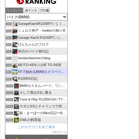
ランキング
ポイント
ブロ画
GarageKachiR1150RTいじくり日記シーズン2
1位
シュロス神戸・meitterの独り言
2位
Garage Kachi R1150RTいじくり日記
3位
げんちゃんのブログ
4位
休日のバイク旅行記
5位
heridesbeemerのblog
6位
MOTO-KEN | LIVE TO RIDE
7位
FFで始めるBMWエクスペリエンス
8位
R100RS日記
9位
BMWカスタムパーツ、ワンオフマフラーのR-sty
10位
そして僕はGSに乗る
11位
Tune & Play R1200GSA / TYPE R
12位
スポとGSとチャリンコで何処いこう！
13位
新：まーぼーのBike日記〜BMW R1100RT〜
14位
OWLの飼育箱
15位
このカテゴリを全て表示
参加する