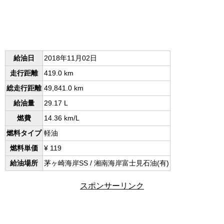
給油日
2018年11月02日
走行距離
419.0 km
総走行距離
49,841.0 km
給油量
29.17 L
燃費
14.36 km/L
燃料タイプ
軽油
燃料単価
¥ 119
給油場所
茅ヶ崎海岸SS / 湘南海岸富士見石油(有)
スポンサーリンク