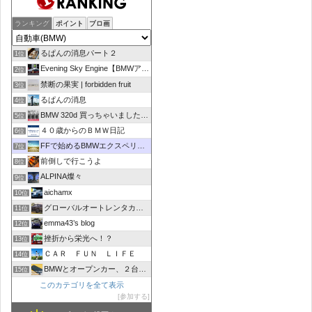
ランキング
ポイント
ブロ画
るぱんの消息パート２
1位
Evening Sky Engine【BMWアルピナD4】
2位
禁断の果実 | forbidden fruit
3位
るぱんの消息
4位
BMW 320d 買っちゃいました！！
5位
４０歳からのＢＭＷ日記
6位
FFで始めるBMWエクスペリエンス
7位
前倒しで行こうよ
8位
ALPINA燦々
9位
aichamx
10位
グローバルオートレンタカーブログ
11位
emma43’s blog
12位
挫折から栄光へ！？
13位
ＣＡＲ ＦＵＮ ＬＩＦＥ
14位
BMWとオープンカー、２台持ちは大変でした/GOCCHI
15位
このカテゴリを全て表示
参加する