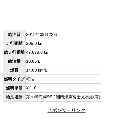
給油日
2018年09月22日
走行距離
205.0 km
総走行距離
47,678.0 km
給油量
13.85 L
燃費
14.80 km/L
燃料タイプ
軽油
燃料単価
¥ 116
給油場所
茅ヶ崎海岸SS / 湘南海岸富士見石油(有)
スポンサーリンク