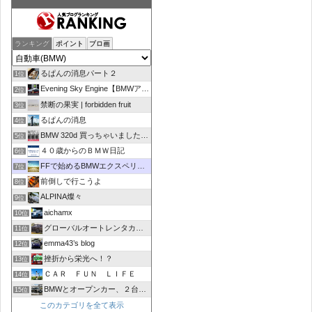
ランキング
ポイント
ブロ画
るぱんの消息パート２
1位
Evening Sky Engine【BMWアルピナD4】
2位
禁断の果実 | forbidden fruit
3位
るぱんの消息
4位
BMW 320d 買っちゃいました！！
5位
４０歳からのＢＭＷ日記
6位
FFで始めるBMWエクスペリエンス
7位
前倒しで行こうよ
8位
ALPINA燦々
9位
aichamx
10位
グローバルオートレンタカーブログ
11位
emma43’s blog
12位
挫折から栄光へ！？
13位
ＣＡＲ ＦＵＮ ＬＩＦＥ
14位
BMWとオープンカー、２台持ちは大変でした/GOCCHI
15位
このカテゴリを全て表示