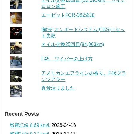
オイル交換10回目 (35,195km) マイク
ロロン施工
エーゼットFCR-062添加
[解決] オンボードシステム(CBS)リセッ
ト失敗
オイル交換25回目(94,963km)
F45 ワイパーの上げ方
アメリカンエアラインの香り、F46グラ
ンツアラー
異音治りました
Recent Posts
燃費記録 8.69 km/L
2026-04-13
燃費記録 9.17 km/L
2025-12-11