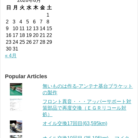
2026年8月
日
月
火
水
木
金
土
1
2
3
4
5
6
7
8
9
10
11
12
13
14
15
16
17
18
19
20
21
22
23
24
25
26
27
28
29
30
31
« 4月
Popular Articles
無いものは作る-アンテナ基台ブラケット
の製作
フロント異音・・・アッパーサポート対
策部品で再度交換（ＥＧＲリコール対
処）
オイル交換17回目(63,595km)