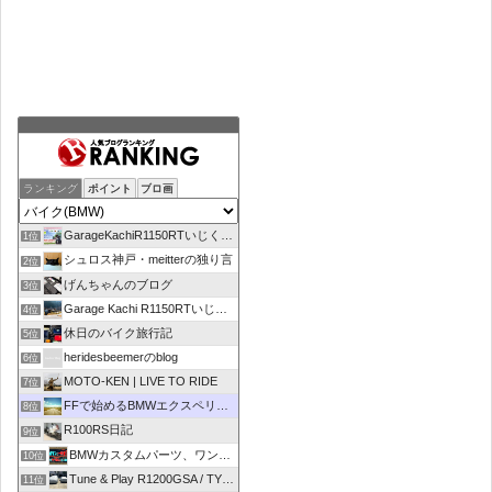
ランキング
ポイント
ブロ画
GarageKachiR1150RTいじくり日記シーズン2
1位
シュロス神戸・meitterの独り言
2位
げんちゃんのブログ
3位
Garage Kachi R1150RTいじくり日記
4位
休日のバイク旅行記
5位
heridesbeemerのblog
6位
MOTO-KEN | LIVE TO RIDE
7位
FFで始めるBMWエクスペリエンス
8位
R100RS日記
9位
BMWカスタムパーツ、ワンオフマフラーのR-sty
10位
Tune & Play R1200GSA / TYPE R
11位