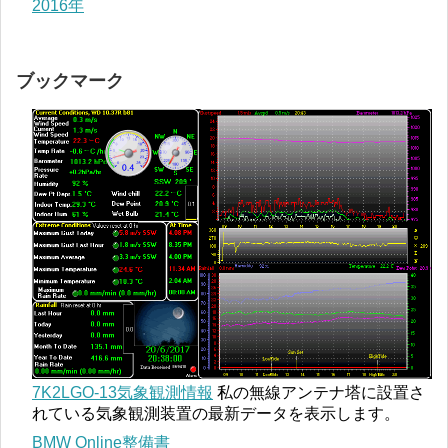
2016年
ブックマーク
7K2LGO-13気象観測情報
私の無線アンテナ塔に設置さ
れている気象観測装置の最新データを表示します。
BMW Online整備書