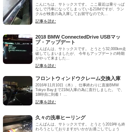
こんにちは、サトックスです。 ここ最近は乗りっぱ
なしで汚車になってしまっている218dですが、ラン
クルが検査の為入庫してお留守なので久...
記事を読む
2018 BMW ConnectedDrive USBマッ
プ・アップデート
こんばんは、サトックスです。 とうとう32,000km走
破してしまいましたが、 今年もアップデートの時期
がやって来ました...
記事を読む
フロントウィンドウクレーム交換入庫
2016年11月10日（木）、仕事終わりに直接BMW
Tokyo Bayまで218d入庫の為に直行しました。 で、
18時頃に到着！ ...
記事を読む
久々の洗車ヒーリング
こんばんは、サトックスです。 とうとう2019年も終
わろうとしておりますがいかがお過ごしでしょう