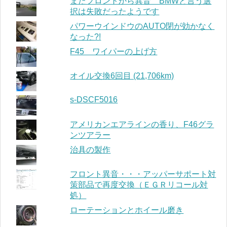
またフロントから異音 BMWと言う選
択は失敗だったようです
パワーウインドウのAUTO閉が効かなく
なった?!
F45 ワイパーの上げ方
オイル交換6回目 (21,706km)
s-DSCF5016
アメリカンエアラインの香り、F46グラ
ンツアラー
治具の製作
フロント異音・・・アッパーサポート対
策部品で再度交換（ＥＧＲリコール対
処）
ローテーションとホイール磨き