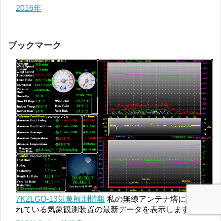
2016年
ブックマーク
7K2LGO-13気象観測情報
私の無線アンテナ塔に設置さ
れている気象観測装置の最新データを表示します。