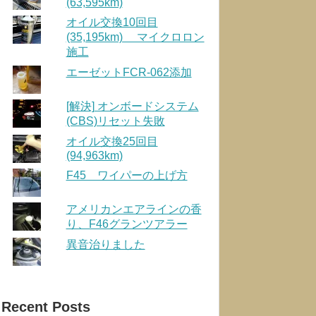
(63,595km)
オイル交換10回目
(35,195km) マイクロロン
施工
エーゼットFCR-062添加
[解決] オンボードシステム
(CBS)リセット失敗
オイル交換25回目
(94,963km)
F45 ワイパーの上げ方
アメリカンエアラインの香
り、F46グランツアラー
異音治りました
Recent Posts