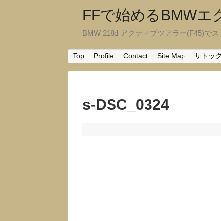
FFで始めるBMW
BMW 218d アクティブツアラー(F45)でスタ
Top
Profile
Contact
Site Map
サトッ
s-DSC_0324