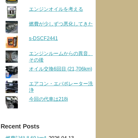
エンジンオイルを考える
燃費が少しずつ悪化してきた
s-DSCF2441
エンジンルームからの異音、
その後
オイル交換6回目 (21,706km)
エアコン・エバポレーター洗
浄
今回の代車は218i
Recent Posts