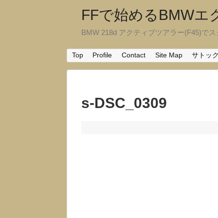
FFで始めるBMW
BMW 218d アクティブツアラー(F45)でスタ
Top
Profile
Contact
Site Map
サトッ
s-DSC_0309