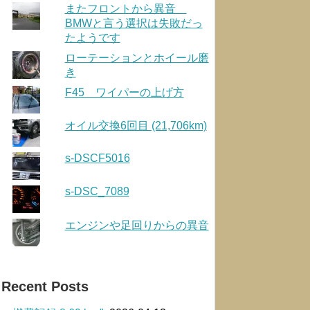
またフロントから異音
BMWと言う選択は失敗だっ
たようです
ローテーションとホイール磨
き
F45 ワイパーの上げ方
オイル交換6回目 (21,706km)
s-DSCF5016
s-DSC_7089
エンジンや足回りからの異音
Recent Posts