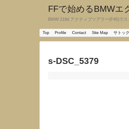
FFで始めるBMW
BMW 218d アクティブツアラー(F45)でスタ
Top
Profile
Contact
Site Map
サトッ
s-DSC_5379