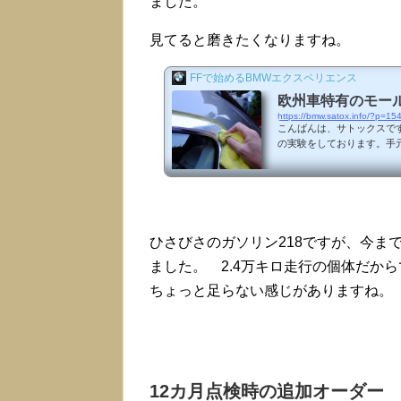
ました。
見てると磨きたくなりますね。
FFで始めるBMWエクスペリエンス
欧州車特有のモー
https://bmw.satox.info/?p=15
こんばんは、サトックスで
の実験をしております。手
うしても完全にさっぱりと
試してみることに。ブルー
論、これで落ちました！【送
クリーム 金属磨き 550g BM
0時点) 前回の磨きの後、
ングの状態です。やはり深いと
ひさびさのガソリン218ですが、今ま
ました。 2.4万キロ走行の個体だか
ちょっと足らない感じがありますね。
12カ月点検時の追加オーダー