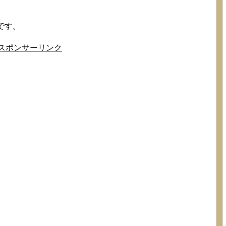
た。エバポレ...
です。
スポンサーリンク