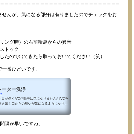
ませんが、気になる部分は有りましたのでチェックをお
リング時）の右前輪裏からの異音
ストック
したので出てきたら取っておいてください（笑）
で一番ひどいです。
レーター洗浄
27
日が多くA/C作動中は気になりませんがA/Cを
に吹き出し口からの匂いが気になるようになりま
eを使用するディーゼルエンジンの排気ガスの様な
い匂いなんですが・・・丁度オイル交換作業と
うことで悪化する前にクリーニングすること
の間隔が早いですね。
リーニングを参考にします。現状の観察先ずは
スマホのカメラは本体の端っこにあるのでうま