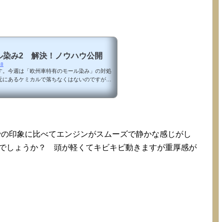
ル染み2 解決！ノウハウ公開
48
す。今週は「欧州車特有のモール染み」の対処
元にあるケミカルで落ちなくはないのですがど
は落ちませんでした。そこで新たなケミカルを
マジックのメタルポリッシュクリームです。結
料無料】 ブルーマジック メタルポリッシュ
500価格：1880円（税込、送料無料) (2017/9/3
すべて落とせなかった左クオーターのモールディ
...
での印象に比べてエンジンがスムーズで静かな感じがし
らでしょうか？ 頭が軽くてキビキビ動きますが重厚感が