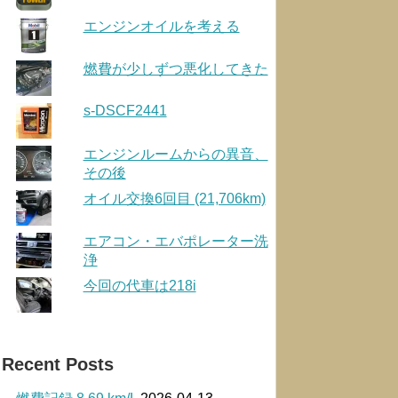
エンジンオイルを考える
燃費が少しずつ悪化してきた
s-DSCF2441
エンジンルームからの異音、
その後
オイル交換6回目 (21,706km)
エアコン・エバポレーター洗
浄
今回の代車は218i
Recent Posts