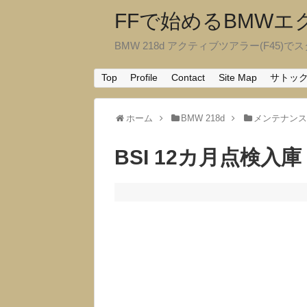
FFで始めるBMW
BMW 218d アクティブツアラー(F45)でスタ
Top
Profile
Contact
Site Map
サトッ
ホーム
BMW 218d
メンテナン
BSI 12カ月点検入庫