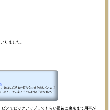
まいりました。
25
す。先週は点検前の打ち合わせを兼ねてお台場
たが、そのあとすぐにBMW Tokyo Bayに
ました。またもやBMWで良かったと実感でき
カ月点検は１６日（水）から１８日（金）の３
じ日程で都内田町で衛生工学の講習があり、電
ービスでピックアップしてもらい最後に東京まで用事が
近所に３泊することにしました。 続いて金曜