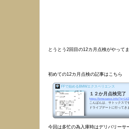
とうとう2回目の12カ月点検がやって
初めての12カ月点検の記事はこちら
FFで始めるBMWエクスペリエンス
１２か月点検完了
https://bmw.satox.info/?p=14
こんばんは、サトックスで
ドライブデートに行ってきまし
１２か月点検で入庫してき
るスケジューリング。１２
日間でしたが、ちょうど同
今回は多忙の為入庫時はデリバリーサ
車通勤が苦手な私は会場の