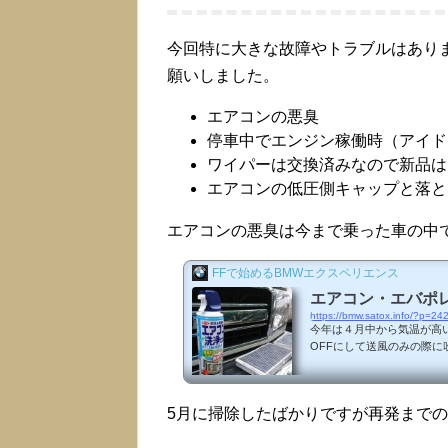
今回特に大きな故障やトラブルはあり
願いしました。
エアコンの悪臭
停車中でエンジン稼働時（アイド
ワイパーは交換済みなので新品は
エアコンの低圧側キャップと落と
エアコンの悪臭は今まで乗った車の中
FFで始めるBMWエクスペリエンス
エアコン・エバポ
https://bmw.satox.info/?p=24
今年は４月中から気温が高い
OFFにして送風のみの際
した。なんとなくAdBlu
匂いです。要するに酸っぱ
なりましたのでついでと言
5月に掃除したばかりですが再発まで
に。方法の詳細は前回のク
作業前に現状の観察です。