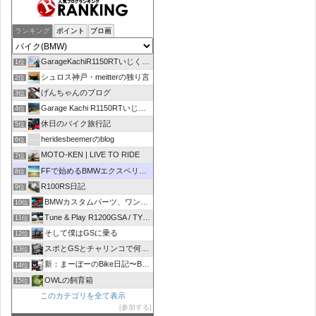
ランキング
ポイント
ブロ画
GarageKachiR1150RTいじくり日記シーズン2
1位
シュロス神戸・meitterの独り言
2位
げんちゃんのブログ
3位
Garage Kachi R1150RTいじくり日記
4位
休日のバイク旅行記
5位
heridesbeemerのblog
6位
MOTO-KEN | LIVE TO RIDE
7位
FFで始めるBMWエクスペリエンス
8位
R100RS日記
9位
BMWカスタムパーツ、ワンオフマフラーのR-sty
10位
Tune & Play R1200GSA / TYPE R
11位
そして僕はGSに乗る
12位
スポとGSとチャリンコで何処いこう！
13位
新：まーぼーのBike日記〜BMW R1100RT〜
14位
OWLの飼育箱
15位
このカテゴリを全て表示
参加する