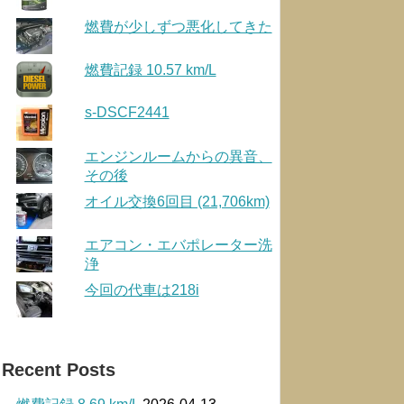
燃費が少しずつ悪化してきた
燃費記録 10.57 km/L
s-DSCF2441
エンジンルームからの異音、
その後
オイル交換6回目 (21,706km)
エアコン・エバポレーター洗
浄
今回の代車は218i
Recent Posts