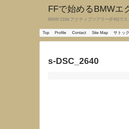
FFで始めるBMW
BMW 218d アクティブツアラー(F45)でスタ
Top
Profile
Contact
Site Map
サトッ
s-DSC_2640