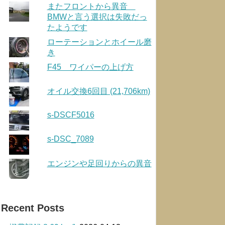
またフロントから異音
BMWと言う選択は失敗だっ
たようです
ローテーションとホイール磨
き
F45 ワイパーの上げ方
オイル交換6回目 (21,706km)
s-DSCF5016
s-DSC_7089
エンジンや足回りからの異音
Recent Posts