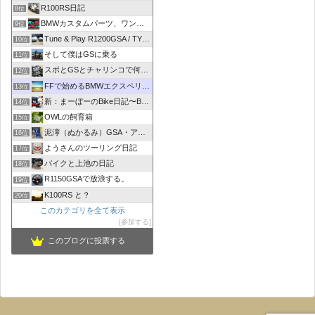
R100RS日記
8位
BMWカスタムパーツ、ワンオフマフラーのR-sty
9位
Tune & Play R1200GSA / TYPE R
10位
そして僕はGSに乗る
11位
スポとGSとチャリンコで何処いこう！
12位
FFで始めるBMWエクスペリエンス
13位
新：まーぼーのBike日記〜BMW R1100RT〜
14位
OWLの飼育箱
15位
泥濘（ぬかるみ）GSA・アルコーバ日記
16位
ようさんのツーリング日記
17位
バイクと上池の日記
18位
R1150GSAで放浪する。
19位
K100RS と？
20位
このカテゴリを全て表示
参加する
このブログに投票する