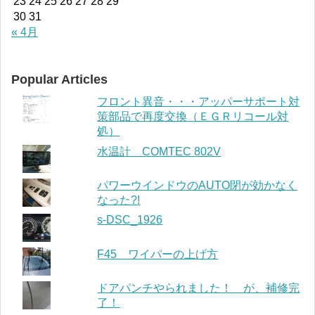
23
24
25
26
27
28
29
30
31
« 4月
Popular Articles
フロント異音・・・アッパーサポート対
策部品で再度交換（ＥＧＲリコール対
処）
水温計 COMTEC 802V
パワーウインドウのAUTO閉が効かなく
なった?!
s-DSC_1926
F45 ワイパーの上げ方
ドアパンチやられました！ が、補修完
了！