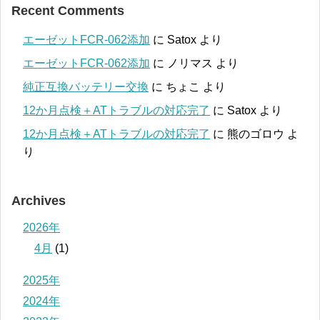
Recent Comments
エーゼットFCR-062添加
に
Satox
より
エーゼットFCR-062添加
に
ノリマス
より
純正互換バッテリー交換
に
ちょこ
より
12か月点検＋ATトラブルの対応完了
に
Satox
より
12か月点検＋ATトラブルの対応完了
に
熊のゴロウ
よ
り
Archives
2026年
4月
(1)
2025年
2024年