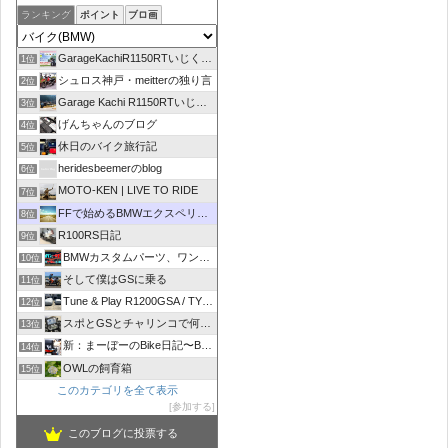
ランキング
ポイント
ブロ画
GarageKachiR1150RTいじくり日記シーズン2
1位
シュロス神戸・meitterの独り言
2位
Garage Kachi R1150RTいじくり日記
3位
げんちゃんのブログ
4位
休日のバイク旅行記
5位
heridesbeemerのblog
6位
MOTO-KEN | LIVE TO RIDE
7位
FFで始めるBMWエクスペリエンス
8位
R100RS日記
9位
BMWカスタムパーツ、ワンオフマフラーのR-sty
10位
そして僕はGSに乗る
11位
Tune & Play R1200GSA / TYPE R
12位
スポとGSとチャリンコで何処いこう！
13位
新：まーぼーのBike日記〜BMW R1100RT〜
14位
OWLの飼育箱
15位
このカテゴリを全て表示
参加する
このブログに投票する