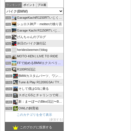
ランキング
ポイント
ブロ画
GarageKachiR1150RTいじくり日記シーズン2
1位
シュロス神戸・meitterの独り言
2位
Garage Kachi R1150RTいじくり日記
3位
げんちゃんのブログ
4位
休日のバイク旅行記
5位
heridesbeemerのblog
6位
MOTO-KEN | LIVE TO RIDE
7位
FFで始めるBMWエクスペリエンス
8位
R100RS日記
9位
BMWカスタムパーツ、ワンオフマフラーのR-sty
10位
Tune & Play R1200GSA / TYPE R
11位
そして僕はGSに乗る
12位
スポとGSとチャリンコで何処いこう！
13位
新：まーぼーのBike日記〜BMW R1100RT〜
14位
OWLの飼育箱
15位
このカテゴリを全て表示
参加する
このブログに投票する