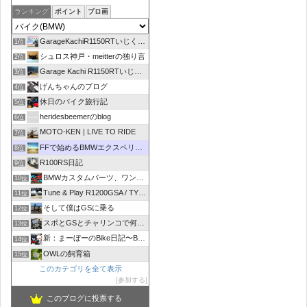
ランキング
ポイント
ブロ画
GarageKachiR1150RTいじくり日記シーズン2
1位
シュロス神戸・meitterの独り言
2位
Garage Kachi R1150RTいじくり日記
3位
げんちゃんのブログ
4位
休日のバイク旅行記
5位
heridesbeemerのblog
6位
MOTO-KEN | LIVE TO RIDE
7位
FFで始めるBMWエクスペリエンス
8位
R100RS日記
9位
BMWカスタムパーツ、ワンオフマフラーのR-sty
10位
Tune & Play R1200GSA / TYPE R
11位
そして僕はGSに乗る
12位
スポとGSとチャリンコで何処いこう！
13位
新：まーぼーのBike日記〜BMW R1100RT〜
14位
OWLの飼育箱
15位
このカテゴリを全て表示
参加する
このブログに投票する