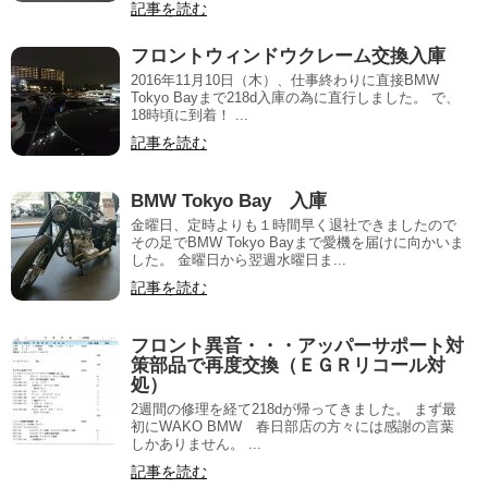
記事を読む
フロントウィンドウクレーム交換入庫
2016年11月10日（木）、仕事終わりに直接BMW
Tokyo Bayまで218d入庫の為に直行しました。 で、
18時頃に到着！ ...
記事を読む
BMW Tokyo Bay 入庫
金曜日、定時よりも１時間早く退社できましたので
その足でBMW Tokyo Bayまで愛機を届けに向かいま
した。 金曜日から翌週水曜日ま...
記事を読む
フロント異音・・・アッパーサポート対
策部品で再度交換（ＥＧＲリコール対
処）
2週間の修理を経て218dが帰ってきました。 まず最
初にWAKO BMW 春日部店の方々には感謝の言葉
しかありません。 ...
記事を読む