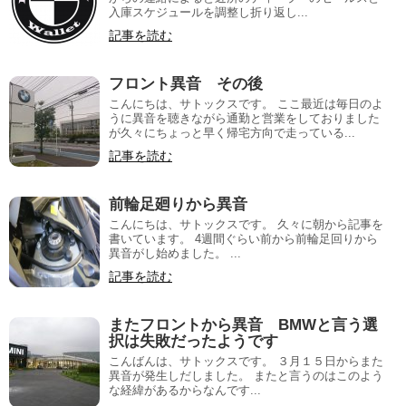
入庫スケジュールを調整し折り返し...
記事を読む
フロント異音 その後
こんにちは、サトックスです。 ここ最近は毎日のよ
うに異音を聴きながら通勤と営業をしておりました
が久々にちょっと早く帰宅方向で走っている...
記事を読む
前輪足廻りから異音
こんにちは、サトックスです。 久々に朝から記事を
書いています。 4週間ぐらい前から前輪足回りから
異音がし始めました。 ...
記事を読む
またフロントから異音 BMWと言う選
択は失敗だったようです
こんばんは、サトックスです。 ３月１５日からまた
異音が発生しだしました。 またと言うのはこのよう
な経緯があるからなんです...