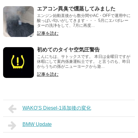
エアコン異臭で燻蒸してみました
エンジン始動直後から数分間やAC・OFFで運用中に
酸っぱい匂いがしてきます・・・ 5月にエバポレー
ターの洗浄をして、7月に再度...
記事を読む
初めてのタイヤ空気圧警告
こんにちは、サトックスです。 本日は金曜日ですが
休暇にして案内係兼運転士です。 と言うのも、昨日
からうちの孫がニューヨークから遊...
記事を読む
WAKO’S Diesel-1添加後の変化
BMW Update