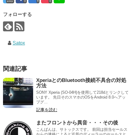
error
0
0
フォローする
Satox
関連記事
XperiaとのBluetooth接続不具合の対処
方法
SONY Xperia (SO-04H)を使用して218dとリンクして
います。 先日そのスマホのOSをAndroid 8.0へアッ
プグ...
記事を読む
またフロントから異音・・・その後
こんばんは、サトックスです。 前回は担当セールス
からの連絡によると近所のディーラーのセールスと