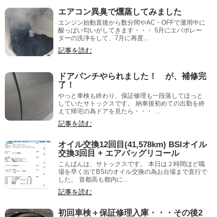
エアコン異臭で燻蒸してみました
エンジン始動直後から数分間やAC・OFFで運用中に
酸っぱい匂いがしてきます・・・ 5月にエバポレー
ターの洗浄をして、7月に再度...
記事を読む
ドアパンチやられました！ が、補修完
了！
やっと車検も終わり、保証修理も一段落してほっと
していたサトックスです。 納車後初めての出勤を終
えて帰宅の為ドアを見たら・・・ ...
記事を読む
オイル交換12回目(41,578km) BSIオイル
交換3回目 + エアバッグリコール
こんばんは、サトックスです。 本日は２時間ほど職
場を早く出てBSIのオイル交換の為お台場まで直行で
した。 首都高も都内に...
記事を読む
初回車検＋保証修理入庫・・・その後2