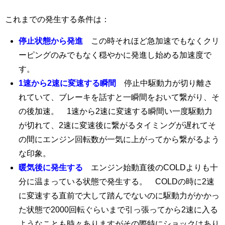
これまでの発生する条件は：
停止状態から発進
この時それほど急加速でもなくクリ
ーピングのみでもなく穏やかに発進し始める加速度で
す。
1速から2速に変速する瞬間
停止中駆動力が切り離さ
れていて、ブレーキを話すと一瞬間をおいて繋がり、そ
の後加速。 1速から2速に変速する瞬間い一度駆動力
が切れて、2速に変速後に繋がるタイミングが遅れてそ
の間にエンジン回転数が一気に上がってから繋がるよう
な印象。
暖気後に発生する
エンジン始動直後のCOLDよりも十
分に温まっている状態で発生する。 COLDの時に2速
に変速する直前で大して踏んでないのに駆動力がかかっ
た状態で2000回転ぐらいまで引っ張ってから2速に入る
ようなことも時々ありますがその際特にショックはあり