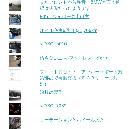
またフロントから異音 BMWと言う選
択は失敗だったようです
F45 ワイパーの上げ方
オイル交換6回目 (21,706km)
s-DSCF5016
汚さない工夫-フットレストの汚れ
フロント異音・・・アッパーサポート対
策部品で再度交換（ＥＧＲリコール対
処）
治具の製作
s-DSC_7089
ローテーションとホイール磨き