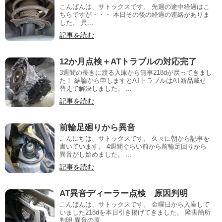
こんばんは、サトックスです。 先週の途中経過はこ
ちらですが・・・ 本日その後の経過の連絡がありま
した。 異...
記事を読む
12か月点検＋ATトラブルの対応完了
3週間の長きに渡る入庫から無事218dが戻ってきまし
た！ 結論から申しますとATトラブルはAT新品載せ
替えで解決しました。 ...
記事を読む
前輪足廻りから異音
こんにちは、サトックスです。 久々に朝から記事を
書いています。 4週間ぐらい前から前輪足回りから
異音がし始めました。 ...
記事を読む
AT異音ディーラー点検 原因判明
こんばんは、サトックスです。 金曜日から入庫して
いました218dを本日引き揚げてきました。 障害箇所
判明 異音の原...