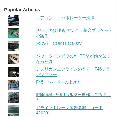
Popular Articles
エアコン・エバポレーター洗浄
無いものは作る-アンテナ基台ブラケット
の製作
水温計 COMTEC 802V
パワーウインドウのAUTO閉が効かなく
なった?!
アメリカンエアラインの香り、F46グラ
ンツアラー
F45 ワイパーの上げ方
IP無線機 F50用ホルダー自作してみまし
た
ドライブトレーン警告発報 コード
420201