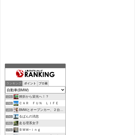
ランキング
ポイント
ブロ画
挫折から栄光へ！？
12位
ＣＡＲ ＦＵＮ ＬＩＦＥ
13位
BMWとオープンカー、２台持ちは大変でした/GOCCHI
14位
るぱんの消息
15位
走る理系女子
16位
ＢＭＷ−ｉｎｇ
17位