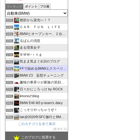
ランキング
ポイント
ブロ画
挫折から栄光へ！？
12位
ＣＡＲ ＦＵＮ ＬＩＦＥ
13位
BMWとオープンカー、２台持ちは大変でした/GOCCHI
14位
るぱんの消息
15位
走る理系女子
16位
ＢＭＷ−ｉｎｇ
17位
気まま気まぐれDのブログ
18位
FFで始めるBMWエクスペリエンス
19位
BMW Z3 妄想チューニング
20位
趣味の車弄りが家族の笑顔の中心にありますように
21位
日々かにころっけ by ROCK
22位
iimonoのblog
23位
BMW E46 M3 p-team’s diary
24位
こっそりやっちゃうぜ！
25位
tak@2020年SFC修行とBMW(F30)の備忘録。
26位
このカテゴリを全て表示
参加する
このブログに投票する