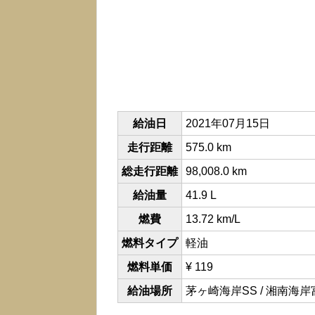
給油日
2021年07月15日
走行距離
575.0 km
総走行距離
98,008.0 km
給油量
41.9 L
燃費
13.72 km/L
燃料タイプ
軽油
燃料単価
¥ 119
給油場所
茅ヶ崎海岸SS / 湘南海岸