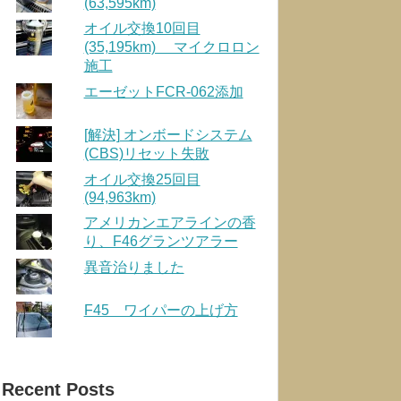
(63,595km)
オイル交換10回目
(35,195km) マイクロロン
施工
エーゼットFCR-062添加
[解決] オンボードシステム
(CBS)リセット失敗
オイル交換25回目
(94,963km)
アメリカンエアラインの香
り、F46グランツアラー
異音治りました
F45 ワイパーの上げ方
Recent Posts