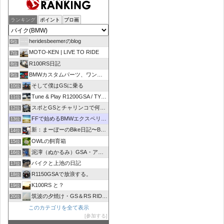
ランキング
ポイント
ブロ画
heridesbeemerのblog
6位
MOTO-KEN | LIVE TO RIDE
7位
R100RS日記
8位
BMWカスタムパーツ、ワンオフマフラーのR-sty
9位
そして僕はGSに乗る
10位
Tune & Play R1200GSA / TYPE R
11位
スポとGSとチャリンコで何処いこう！
12位
FFで始めるBMWエクスペリエンス
13位
新：まーぼーのBike日記〜BMW R1100RT〜
14位
OWLの飼育箱
15位
泥濘（ぬかるみ）GSA・アルコーバ日記
16位
バイクと上池の日記
17位
R1150GSAで放浪する。
18位
K100RS と？
19位
筑波の夕焼け・GS＆RS RIDER
20位
このカテゴリを全て表示
参加する