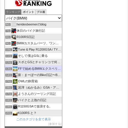
ランキング
ポイント
ブロ画
heridesbeemerのblog
6位
休日のバイク旅行記
7位
R100RS日記
8位
BMWカスタムパーツ、ワンオフマフラーのR-sty
9位
Tune & Play R1200GSA / TYPE R
10位
そして僕はGSに乗る
11位
スポとGSとチャリンコで何処いこう！
12位
FFで始めるBMWエクスペリエンス
13位
新：まーぼーのBike日記〜BMW R1100RT〜
14位
OWLの飼育箱
15位
泥濘（ぬかるみ）GSA・アルコーバ日記
16位
ようさんのツーリング日記
17位
バイクと上池の日記
18位
R1150GSAで放浪する。
19位
K100RS と？
20位
このカテゴリを全て表示
参加する