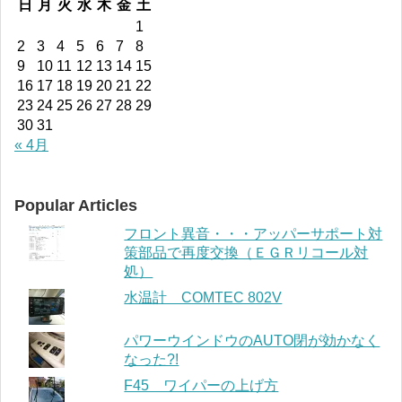
日
月
火
水
木
金
土
1
2
3
4
5
6
7
8
9
10
11
12
13
14
15
16
17
18
19
20
21
22
23
24
25
26
27
28
29
30
31
« 4月
Popular Articles
フロント異音・・・アッパーサポート対
策部品で再度交換（ＥＧＲリコール対
処）
水温計 COMTEC 802V
パワーウインドウのAUTO閉が効かなく
なった?!
F45 ワイパーの上げ方