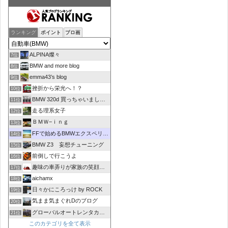
ランキング
ポイント
ブロ画
ALPINA燦々
7位
BMW and more blog
8位
emma43’s blog
9位
挫折から栄光へ！？
10位
BMW 320d 買っちゃいました！！
11位
走る理系女子
12位
ＢＭＷ−ｉｎｇ
13位
FFで始めるBMWエクスペリエンス
14位
BMW Z3 妄想チューニング
15位
前倒しで行こうよ
16位
趣味の車弄りが家族の笑顔の中心にありますように
17位
aichamx
18位
日々かにころっけ by ROCK
19位
気まま気まぐれDのブログ
20位
グローバルオートレンタカーブログ
21位
このカテゴリを全て表示