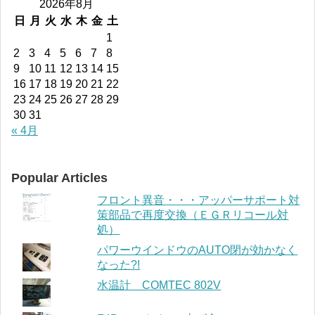
2026年8月
日
月
火
水
木
金
土
1
2
3
4
5
6
7
8
9
10
11
12
13
14
15
16
17
18
19
20
21
22
23
24
25
26
27
28
29
30
31
« 4月
Popular Articles
フロント異音・・・アッパーサポート対
策部品で再度交換（ＥＧＲリコール対
処）
パワーウインドウのAUTO閉が効かなく
なった?!
水温計 COMTEC 802V