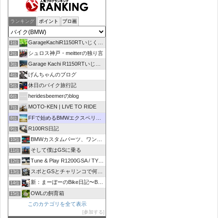
ランキング
ポイント
ブロ画
GarageKachiR1150RTいじくり日記シーズン2
1位
シュロス神戸・meitterの独り言
2位
Garage Kachi R1150RTいじくり日記
3位
げんちゃんのブログ
4位
休日のバイク旅行記
5位
heridesbeemerのblog
6位
MOTO-KEN | LIVE TO RIDE
7位
FFで始めるBMWエクスペリエンス
8位
R100RS日記
9位
BMWカスタムパーツ、ワンオフマフラーのR-sty
10位
そして僕はGSに乗る
11位
Tune & Play R1200GSA / TYPE R
12位
スポとGSとチャリンコで何処いこう！
13位
新：まーぼーのBike日記〜BMW R1100RT〜
14位
OWLの飼育箱
15位
このカテゴリを全て表示
参加する