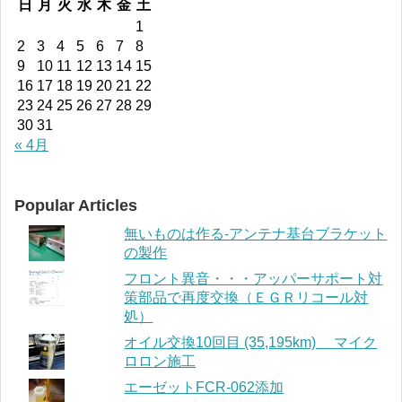
日
月
火
水
木
金
土
1
2
3
4
5
6
7
8
9
10
11
12
13
14
15
16
17
18
19
20
21
22
23
24
25
26
27
28
29
30
31
« 4月
Popular Articles
無いものは作る-アンテナ基台ブラケット
の製作
フロント異音・・・アッパーサポート対
策部品で再度交換（ＥＧＲリコール対
処）
オイル交換10回目 (35,195km) マイク
ロロン施工
エーゼットFCR-062添加